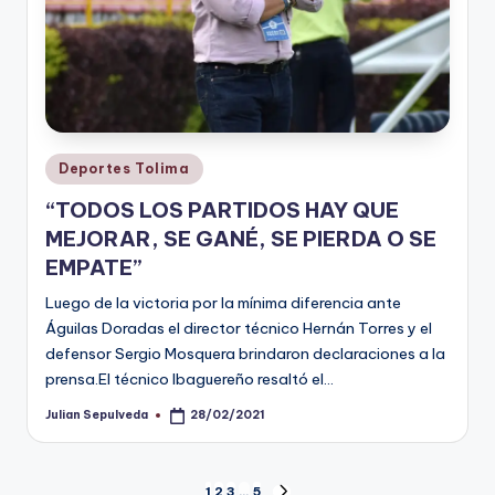
Publicado
Deportes Tolima
en
“TODOS LOS PARTIDOS HAY QUE
MEJORAR, SE GANÉ, SE PIERDA O SE
EMPATE”
Luego de la victoria por la mínima diferencia ante
Águilas Doradas el director técnico Hernán Torres y el
defensor Sergio Mosquera brindaron declaraciones a la
prensa.El técnico Ibaguereño resaltó el…
Julian Sepulveda
28/02/2021
Publicado
por
1
2
3
…
5