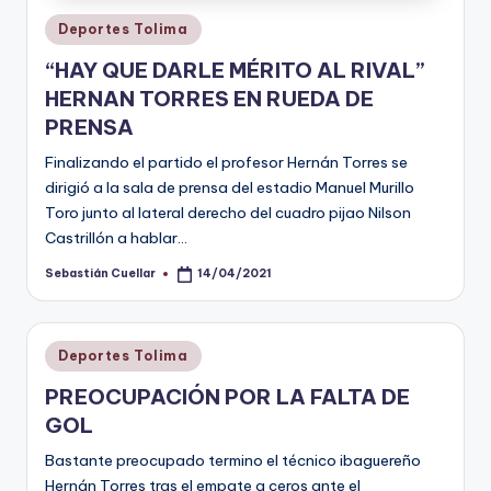
Publicado
Deportes Tolima
en
“HAY QUE DARLE MÉRITO AL RIVAL”
HERNAN TORRES EN RUEDA DE
PRENSA
Finalizando el partido el profesor Hernán Torres se
dirigió a la sala de prensa del estadio Manuel Murillo
Toro junto al lateral derecho del cuadro pijao Nilson
Castrillón a hablar…
Sebastián Cuellar
14/04/2021
Publicado
por
Publicado
Deportes Tolima
en
PREOCUPACIÓN POR LA FALTA DE
GOL
Bastante preocupado termino el técnico ibaguereño
Hernán Torres tras el empate a ceros ante el