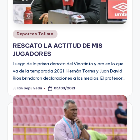
Publicado
Deportes Tolima
en
RESCATO LA ACTITUD DE MIS
JUGADORES
Luego de la prima derrota del Vinotinto y oro en lo que
va de la temporada 2021, Hernán Torres y Juan David
Ríos brindaron declaraciones a los medios. El profesor…
Julian Sepulveda
05/03/2021
Publicado
por