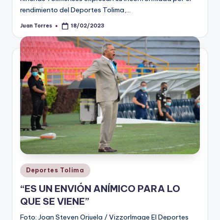
rendimiento del Deportes Tolima,…
Juan Torres
18/02/2023
Publicado
por
Publicado
Deportes Tolima
en
“ES UN ENVIÓN ANÍMICO PARA LO
QUE SE VIENE”
Foto: Joan Steven Orjuela / VizzorImage El Deportes