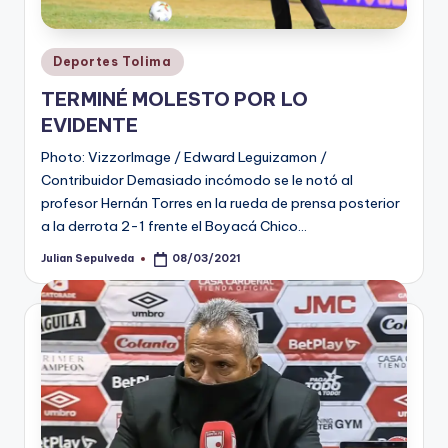
Publicado
Deportes Tolima
en
TERMINÉ MOLESTO POR LO
EVIDENTE
Photo: VizzorImage / Edward Leguizamon /
Contribuidor Demasiado incómodo se le notó al
profesor Hernán Torres en la rueda de prensa posterior
a la derrota 2-1 frente el Boyacá Chico…
Julian Sepulveda
08/03/2021
Publicado
por