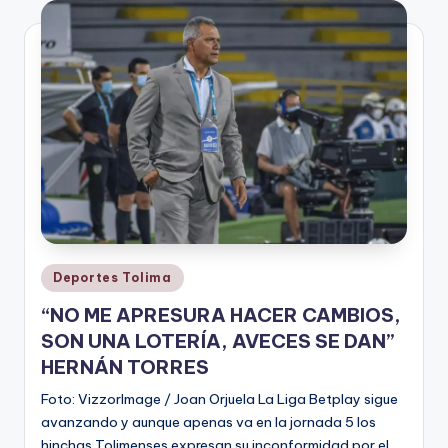
V
i
n
o
ti
n
t
o
Publicado
Deportes Tolima
en
“NO ME APRESURA HACER CAMBIOS,
SON UNA LOTERÍA, AVECES SE DAN”
HERNÁN TORRES
Foto: VizzorImage / Joan Orjuela La Liga Betplay sigue
avanzando y aunque apenas va en la jornada 5 los
hinchas Tolimenses expresan su inconformidad por el