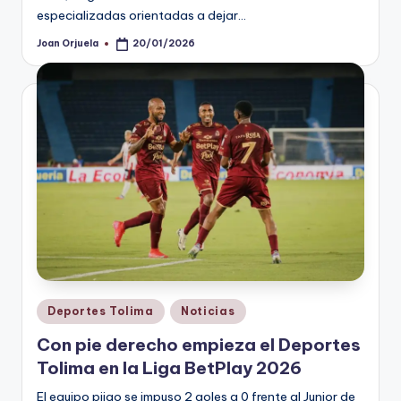
especializadas orientadas a dejar…
Joan Orjuela
20/01/2026
Publicado
por
Publicado
Deportes Tolima
Noticias
en
Con pie derecho empieza el Deportes
Tolima en la Liga BetPlay 2026
El equipo pijao se impuso 2 goles a 0 frente al Junior de