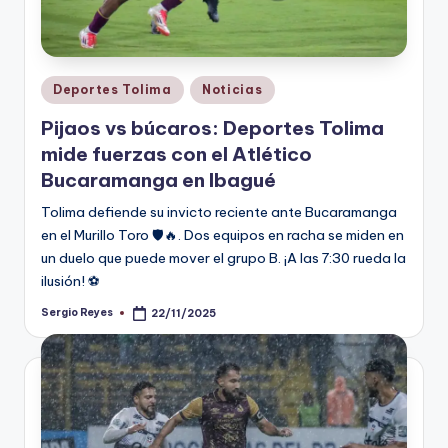
Publicado
Deportes Tolima
Noticias
en
Pijaos vs búcaros: Deportes Tolima
mide fuerzas con el Atlético
Bucaramanga en Ibagué
Tolima defiende su invicto reciente ante Bucaramanga
en el Murillo Toro 🛡️🔥. Dos equipos en racha se miden en
un duelo que puede mover el grupo B. ¡A las 7:30 rueda la
ilusión! ⚽
Sergio Reyes
22/11/2025
Publicado
por