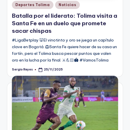
Publicado
Deportes Tolima
Noticias
en
Batalla por el liderato: Tolima visita a
Santa Fe en un duelo que promete
sacar chispas
#LigaBetplay 🐷El vinotinto y oro se juega un capítulo
clave en Bogotá. 🦁Santa Fe quiere hacer de su casa un
fortín, pero el Tolima busca pescar puntos que valen
oro en la lucha por la final. ⚔️💪🏻🏟️ #VamosTolima
Sergio Reyes
25/11/2025
Publicado
por