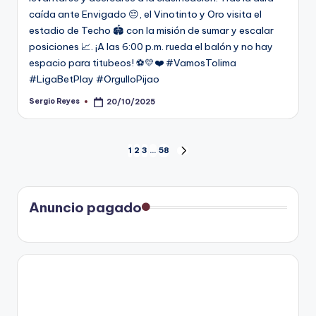
caída ante Envigado 😔, el Vinotinto y Oro visita el
estadio de Techo 🏟️ con la misión de sumar y escalar
posiciones 📈. ¡A las 6:00 p.m. rueda el balón y no hay
espacio para titubeos! ⚽💛❤️ #VamosTolima
#LigaBetPlay #OrgulloPijao
Sergio Reyes
20/10/2025
Publicado
por
Paginación
1
2
3
…
58
SIGUIENTE
PÁGINA
de
entradas
Anuncio pagado