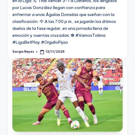
en la Liga. 💪 Tras vencer 3-1 a Llaneros, los dirigidos
por Lucas González llegan con confianza para
enfrentar a unas Águilas Doradas que sueñan con la
clasificación. 🦅 A las 7:00 p.m., se jugarán los últimos
duelos de la fase regular, en una jornada llena de
emoción y cuentas cruzadas. ⚽️ #VamosTolima
#LigaBetPlay #OrgulloPijao
Sergio Reyes
13/11/2025
Publicado
por