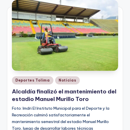
V
i
n
o
ti
n
t
o
Publicado
Deportes Tolima
Noticias
en
Alcaldía finalizó el mantenimiento del
estadio Manuel Murillo Toro
Foto: Imdri El Instituto Municipal para el Deporte y la
Recreación culminó satisfactoriamente el
mantenimiento semestral del estadio Manuel Murillo
Toro, luego de desarrollar labores técnicas