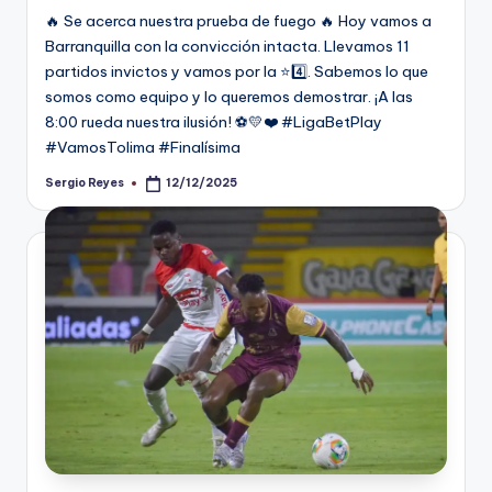
🔥 Se acerca nuestra prueba de fuego 🔥 Hoy vamos a
Barranquilla con la convicción intacta. Llevamos 11
partidos invictos y vamos por la ⭐️4️⃣. Sabemos lo que
somos como equipo y lo queremos demostrar. ¡A las
8:00 rueda nuestra ilusión! ⚽💛❤️ #LigaBetPlay
#VamosTolima #Finalísima
Sergio Reyes
12/12/2025
Publicado
por