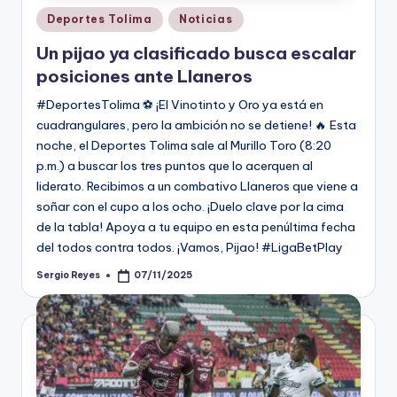
Publicado
Deportes Tolima
Noticias
en
Un pijao ya clasificado busca escalar
posiciones ante Llaneros
#DeportesTolima ⚽ ¡El Vinotinto y Oro ya está en
cuadrangulares, pero la ambición no se detiene! 🔥 Esta
noche, el Deportes Tolima sale al Murillo Toro (8:20
p.m.) a buscar los tres puntos que lo acerquen al
liderato. Recibimos a un combativo Llaneros que viene a
soñar con el cupo a los ocho. ¡Duelo clave por la cima
de la tabla! Apoya a tu equipo en esta penúltima fecha
del todos contra todos. ¡Vamos, Pijao! #LigaBetPlay
Sergio Reyes
07/11/2025
Publicado
por