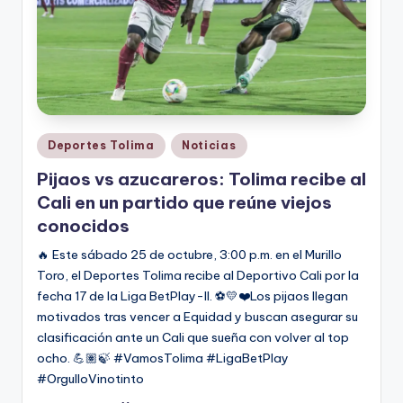
Publicado
Deportes Tolima
Noticias
en
Pijaos vs azucareros: Tolima recibe al
Cali en un partido que reúne viejos
conocidos
🔥 Este sábado 25 de octubre, 3:00 p.m. en el Murillo
Toro, el Deportes Tolima recibe al Deportivo Cali por la
fecha 17 de la Liga BetPlay-II. ⚽💛❤️Los pijaos llegan
motivados tras vencer a Equidad y buscan asegurar su
clasificación ante un Cali que sueña con volver al top
ocho. 💪🏽🍃 #VamosTolima #LigaBetPlay
#OrgulloVinotinto