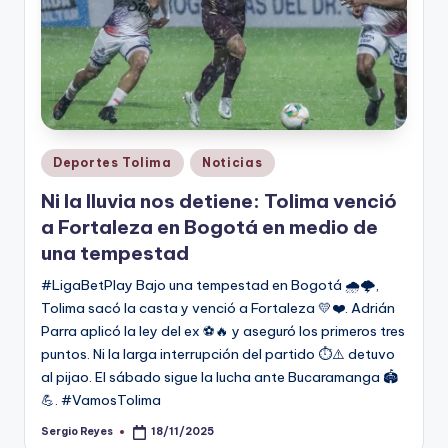
Publicado
Deportes Tolima
Noticias
en
Ni la lluvia nos detiene: Tolima venció
a Fortaleza en Bogotá en medio de
una tempestad
#LigaBetPlay Bajo una tempestad en Bogotá 🌧️🌩️,
Tolima sacó la casta y venció a Fortaleza 💛❤️. Adrián
Parra aplicó la ley del ex ⚽🔥 y aseguró los primeros tres
puntos. Ni la larga interrupción del partido ⏱️⚠️ detuvo
al pijao. El sábado sigue la lucha ante Bucaramanga 🏟️
💪. #VamosTolima
Sergio Reyes
18/11/2025
Publicado