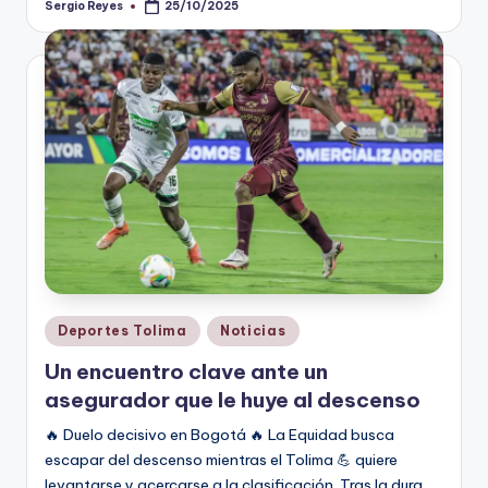
Sergio Reyes
25/10/2025
Publicado
por
Publicado
Deportes Tolima
Noticias
en
Un encuentro clave ante un
asegurador que le huye al descenso
🔥 Duelo decisivo en Bogotá 🔥 La Equidad busca
escapar del descenso mientras el Tolima 💪 quiere
levantarse y acercarse a la clasificación. Tras la dura