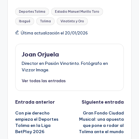
Etiquetas:
Deportes Tolima
Estadio Manuel Murillo Toro
Ibagué
Tolima
Vinotinto y Oro
Última actualización el 20/01/2026
Joan Orjuela
Director en Pasión Vinotinto. Fotógrafo en
Vizzor Image.
Ver todas las entradas
Navegación
Entrada anterior
Siguiente entrada
Con pie derecho
Gran Fondo Ciudad
de
empieza el Deportes
Musical: una apuesta
Tolima en la Liga
que pone a rodar al
entradas
BetPlay 2026
Tolima ante el mundo