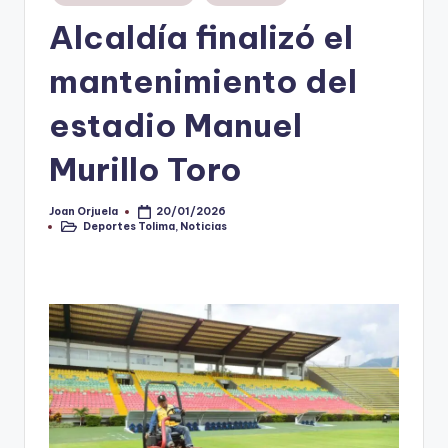
en
Alcaldía finalizó el
V
i
mantenimiento del
n
estadio Manuel
o
Murillo Toro
ti
n
Joan Orjuela
20/01/2026
Publicado
t
Deportes Tolima
,
Noticias
por
Publicado
en
o