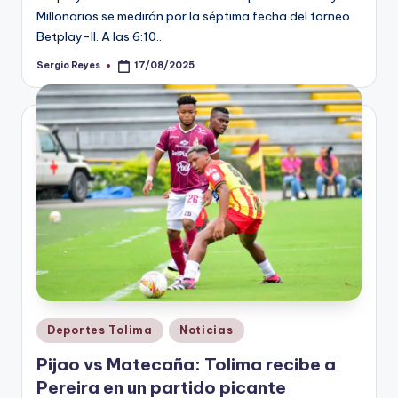
Millonarios se medirán por la séptima fecha del torneo
Betplay-II. A las 6:10…
Sergio Reyes
17/08/2025
Publicado
por
Publicado
Deportes Tolima
Noticias
en
Pijao vs Matecaña: Tolima recibe a
Pereira en un partido picante