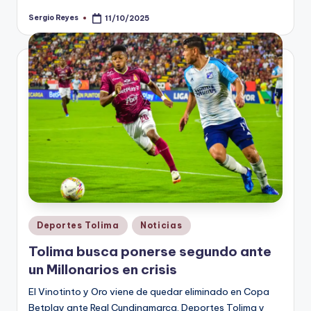
Sergio Reyes
11/10/2025
Publicado
por
Publicado
Deportes Tolima
Noticias
en
Tolima busca ponerse segundo ante
un Millonarios en crisis
El Vinotinto y Oro viene de quedar eliminado en Copa
Betplay ante Real Cundinamarca. Deportes Tolima y