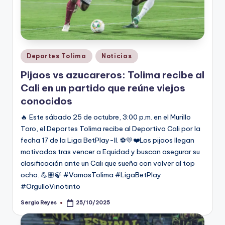
Publicado
Deportes Tolima
Noticias
en
Pijaos vs azucareros: Tolima recibe al
Cali en un partido que reúne viejos
conocidos
🔥 Este sábado 25 de octubre, 3:00 p.m. en el Murillo
Toro, el Deportes Tolima recibe al Deportivo Cali por la
fecha 17 de la Liga BetPlay-II. ⚽💛❤️Los pijaos llegan
motivados tras vencer a Equidad y buscan asegurar su
clasificación ante un Cali que sueña con volver al top
ocho. 💪🏽🍃 #VamosTolima #LigaBetPlay
#OrgulloVinotinto
Sergio Reyes
25/10/2025
Publicado
por