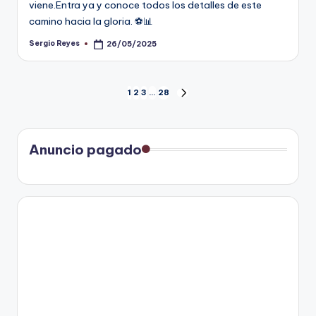
viene.Entra ya y conoce todos los detalles de este
camino hacia la gloria. ⚽📊
Sergio Reyes
26/05/2025
Publicado
por
Paginación
1
2
3
…
28
SIGUIENTE
PÁGINA
de
entradas
Anuncio pagado