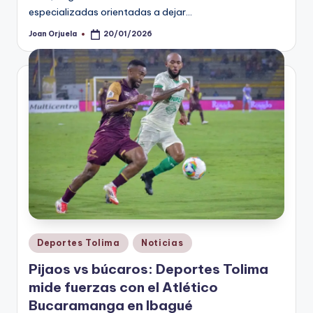
especializadas orientadas a dejar…
Joan Orjuela
20/01/2026
Publicado
por
Publicado
Deportes Tolima
Noticias
en
Pijaos vs búcaros: Deportes Tolima
mide fuerzas con el Atlético
Bucaramanga en Ibagué