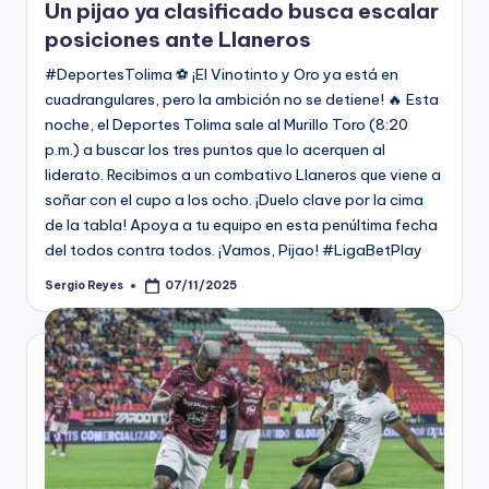
Un pijao ya clasificado busca escalar
posiciones ante Llaneros
#DeportesTolima ⚽ ¡El Vinotinto y Oro ya está en
cuadrangulares, pero la ambición no se detiene! 🔥 Esta
noche, el Deportes Tolima sale al Murillo Toro (8:20
p.m.) a buscar los tres puntos que lo acerquen al
liderato. Recibimos a un combativo Llaneros que viene a
soñar con el cupo a los ocho. ¡Duelo clave por la cima
de la tabla! Apoya a tu equipo en esta penúltima fecha
del todos contra todos. ¡Vamos, Pijao! #LigaBetPlay
Sergio Reyes
07/11/2025
Publicado
por