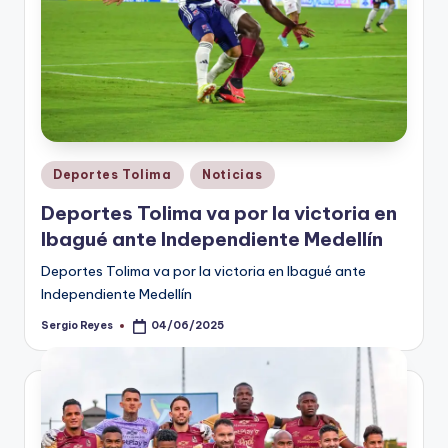
Publicado
Deportes Tolima
Noticias
en
Deportes Tolima va por la victoria en
Ibagué ante Independiente Medellín
Deportes Tolima va por la victoria en Ibagué ante
Independiente Medellín
Sergio Reyes
04/06/2025
Publicado
por