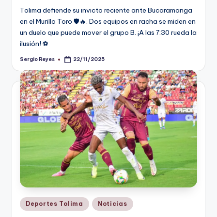
Tolima defiende su invicto reciente ante Bucaramanga
en el Murillo Toro 🛡️🔥. Dos equipos en racha se miden en
un duelo que puede mover el grupo B. ¡A las 7:30 rueda la
ilusión! ⚽
Sergio Reyes
22/11/2025
Publicado
por
Publicado
Deportes Tolima
Noticias
en