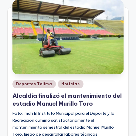
V
i
n
o
ti
n
t
o
Publicado
Deportes Tolima
Noticias
en
Alcaldía finalizó el mantenimiento del
estadio Manuel Murillo Toro
Foto: Imdri El Instituto Municipal para el Deporte y la
Recreación culminó satisfactoriamente el
mantenimiento semestral del estadio Manuel Murillo
Toro, luego de desarrollar labores técnicas