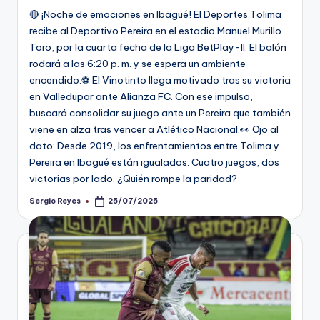
🔴 ¡Noche de emociones en Ibagué! El Deportes Tolima
recibe al Deportivo Pereira en el estadio Manuel Murillo
Toro, por la cuarta fecha de la Liga BetPlay-II. El balón
rodará a las 6:20 p. m. y se espera un ambiente
encendido.⚽ El Vinotinto llega motivado tras su victoria
en Valledupar ante Alianza FC. Con ese impulso,
buscará consolidar su juego ante un Pereira que también
viene en alza tras vencer a Atlético Nacional.👀 Ojo al
dato: Desde 2019, los enfrentamientos entre Tolima y
Pereira en Ibagué están igualados. Cuatro juegos, dos
victorias por lado. ¿Quién rompe la paridad?
Sergio Reyes
25/07/2025
Publicado
por