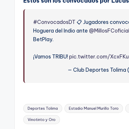
Estos son los convocados por Lucas 
#ConvocadosDT
📋 Jugadores convoca
Hoguera del Indio ante
@MillosFCoficia
BetPlay.
¡Vamos TRIBU!
pic.twitter.com/XcxFKu
— Club Deportes Tolima
Deportes Tolima
Estadio Manuel Murillo Toro
Etiquetas:
Vinotinto y Oro