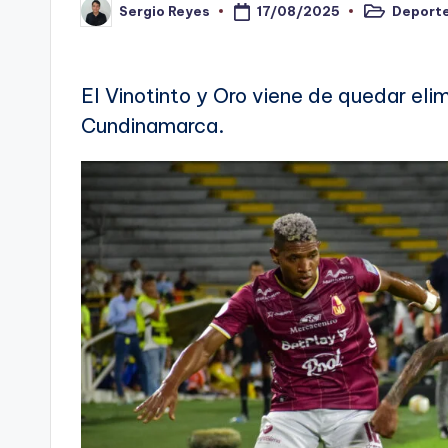
17/08/2025
Deporte
Sergio Reyes
n
Publicado
Publicado
en
por
o
El Vinotinto y Oro viene de quedar el
ti
Cundinamarca.
n
t
o