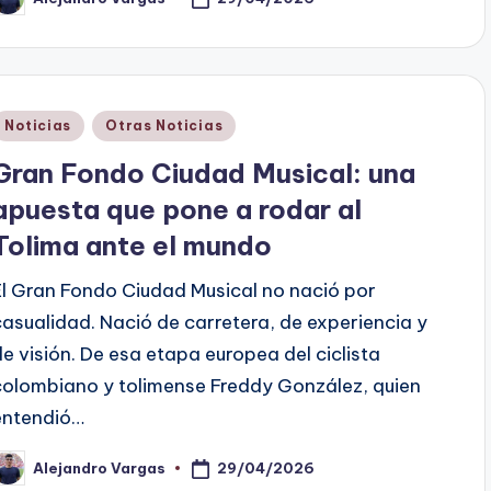
ublicado
or
Publicado
Noticias
Otras Noticias
en
Gran Fondo Ciudad Musical: una
apuesta que pone a rodar al
Tolima ante el mundo
El Gran Fondo Ciudad Musical no nació por
casualidad. Nació de carretera, de experiencia y
de visión. De esa etapa europea del ciclista
colombiano y tolimense Freddy González, quien
entendió…
29/04/2026
Alejandro Vargas
ublicado
or