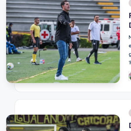
'
P
p