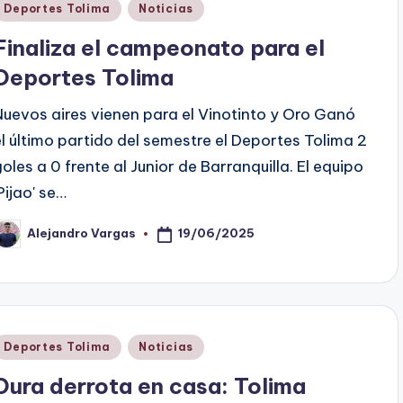
Publicado
Deportes Tolima
Noticias
en
Finaliza el campeonato para el
Deportes Tolima
Nuevos aires vienen para el Vinotinto y Oro Ganó
el último partido del semestre el Deportes Tolima 2
goles a 0 frente al Junior de Barranquilla. El equipo
Pijao' se…
19/06/2025
Alejandro Vargas
ublicado
or
Publicado
Deportes Tolima
Noticias
en
Dura derrota en casa: Tolima