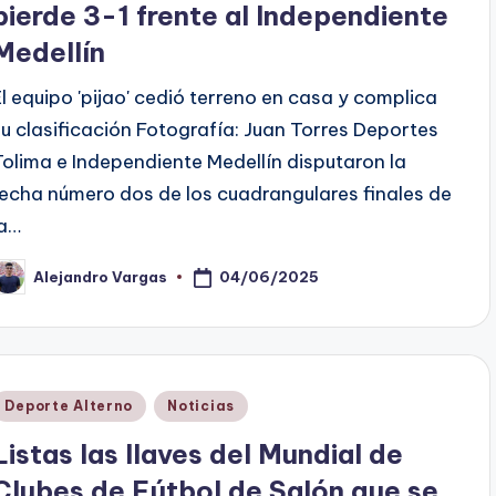
pierde 3-1 frente al Independiente
Medellín
El equipo 'pijao' cedió terreno en casa y complica
su clasificación Fotografía: Juan Torres Deportes
Tolima e Independiente Medellín disputaron la
fecha número dos de los cuadrangulares finales de
la…
04/06/2025
Alejandro Vargas
ublicado
or
Publicado
Deporte Alterno
Noticias
en
Listas las llaves del Mundial de
Clubes de Fútbol de Salón que se