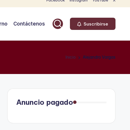
Facebook
Instagram
YouTube
X
rno
Contáctenos
Suscribirse
Inicio
Alejandro Vargas
Anuncio pagado