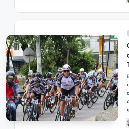
P
p
P
p