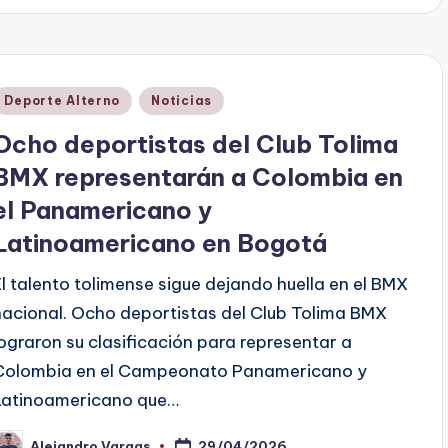
Publicado
Deporte Alterno
Noticias
en
Ocho deportistas del Club Tolima
BMX representarán a Colombia en
el Panamericano y
Latinoamericano en Bogotá
El talento tolimense sigue dejando huella en el BMX
nacional. Ocho deportistas del Club Tolima BMX
lograron su clasificación para representar a
Colombia en el Campeonato Panamericano y
Latinoamericano que…
29/04/2026
Alejandro Vargas