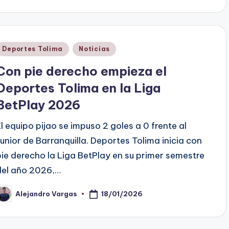
Publicado
Deportes Tolima
Noticias
en
Con pie derecho empieza el
Deportes Tolima en la Liga
BetPlay 2026
El equipo pijao se impuso 2 goles a 0 frente al
Junior de Barranquilla. Deportes Tolima inicia con
pie derecho la Liga BetPlay en su primer semestre
del año 2026,…
18/01/2026
Alejandro Vargas
ublicado
or