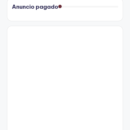
entradas
Anuncio pagado