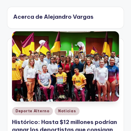
V
Acerca de Alejandro Vargas
i
n
o
ti
n
t
o
Publicado
Deporte Alterno
Noticias
en
Histórico: Hasta $12 millones podrían
ganar los deportistas que consigan