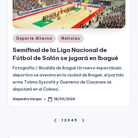
Publicado
Deporte Alterno
Noticias
en
Semifinal de la Liga Nacional de
Fútbol de Salón se jugará en Ibagué
Fotografía / Alcaldía de Ibagué Un nuevo espectáculo
deportivo se avecina en la ciudad de Ibagué, el partido
entre Tolima Syscafé y Guerreros de Casanare se
disputará en el Coliseo…
Alejandro Vargas
18/09/2024
Publicado
por
Paginación
1
2
3
4
5
PÁGINA
SIGUIENTE
ANTERIOR
PÁGINA
de