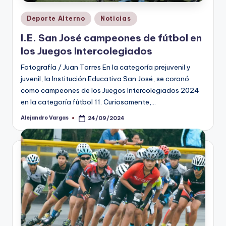
Publicado
Deporte Alterno
Noticias
en
I.E. San José campeones de fútbol en
los Juegos Intercolegiados
Fotografía / Juan Torres En la categoría prejuvenil y
juvenil, la Institución Educativa San José, se coronó
como campeones de los Juegos Intercolegiados 2024
en la categoría fútbol 11. Curiosamente,…
Alejandro Vargas
24/09/2024
Publicado
por