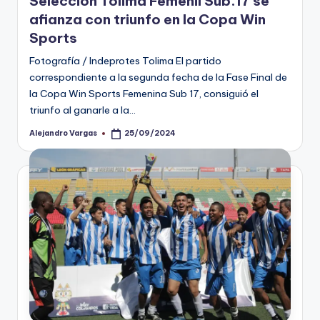
Selección Tolima Femenil Sub.17 se
afianza con triunfo en la Copa Win
Sports
Fotografía / Indeprotes Tolima El partido
correspondiente a la segunda fecha de la Fase Final de
la Copa Win Sports Femenina Sub 17, consiguió el
triunfo al ganarle a la…
Alejandro Vargas
25/09/2024
Publicado
por