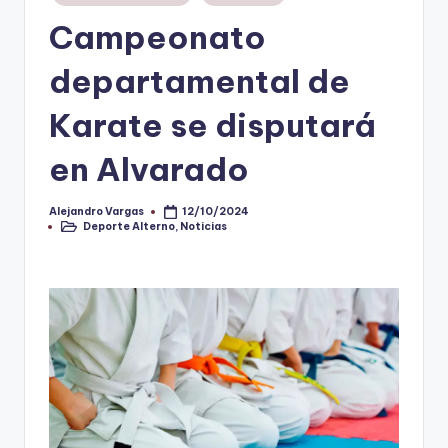
en
Campeonato
V
i
departamental de
n
Karate se disputará
o
en Alvarado
ti
n
Alejandro Vargas
12/10/2024
Publicado
t
Deporte Alterno
,
Noticias
por
Publicado
en
o