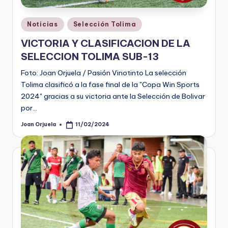
Publicado
Noticias
Selección Tolima
en
VICTORIA Y CLASIFICACION DE LA
SELECCION TOLIMA SUB-13
Foto: Joan Orjuela / Pasión Vinotinto La selección
Tolima clasificó a la fase final de la "Copa Win Sports
2024" gracias a su victoria ante la Selección de Bolivar
por…
Joan Orjuela
11/02/2024
Publicado
por