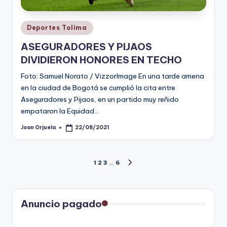
Publicado
Deportes Tolima
en
ASEGURADORES Y PIJAOS
DIVIDIERON HONORES EN TECHO
Foto: Samuel Norato / VizzorImage En una tarde amena
en la ciudad de Bogotá se cumplió la cita entre
Aseguradores y Pijaos, en un partido muy reñido
empataron la Equidad…
Joan Orjuela
22/08/2021
Publicado
por
Paginación
1
2
3
…
6
SIGUIENTE
PÁGINA
de
entradas
Anuncio pagado