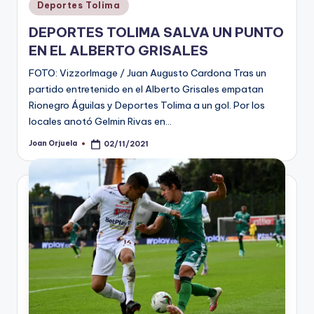
Publicado
Deportes Tolima
en
DEPORTES TOLIMA SALVA UN PUNTO
EN EL ALBERTO GRISALES
FOTO: VizzorImage / Juan Augusto Cardona Tras un
partido entretenido en el Alberto Grisales empatan
Rionegro Águilas y Deportes Tolima a un gol. Por los
locales anotó Gelmin Rivas en…
Joan Orjuela
02/11/2021
Publicado
por