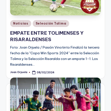
Publicado
Noticias
Selección Tolima
en
EMPATE ENTRE TOLIMENSES Y
RISARALDENSES
Foto: Joan Orjuela / Pasión Vinotinto Finalizó la tercera
fecha de la "Copa Win Sports 2024" entre la Selección
Tolima y la Selección Risaralda con un empate 1-1. Los
Risaraldenses…
Joan Orjuela
08/02/2024
Publicado
por