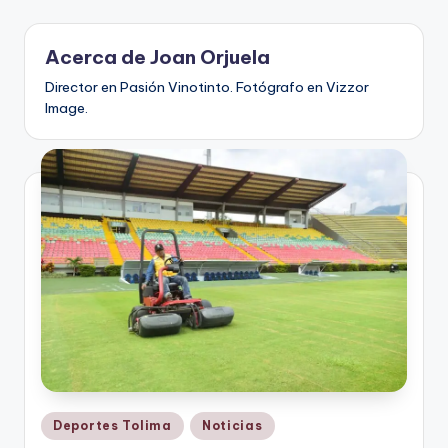
V
Acerca de Joan Orjuela
i
Director en Pasión Vinotinto. Fotógrafo en Vizzor
n
Image.
o
ti
n
t
o
Publicado
Deportes Tolima
Noticias
en