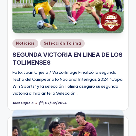
Publicado
Noticias
Selección Tolima
en
SEGUNDA VICTORIA EN LINEA DE LOS
TOLIMENSES
Foto: Joan Orjuela / VizzorImage Finalizó la segunda
fecha del Campeonato Nacional Interligas 2024 "Copa
Win Sports" y la selección Tolima aseguró su segunda
victoria al hilo ante la Selección…
Joan Orjuela
07/02/2024
Publicado
por