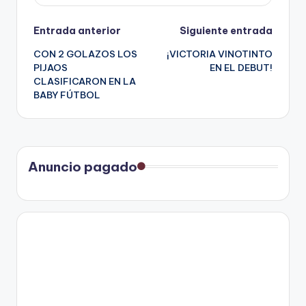
Navegación
Entrada anterior
Siguiente entrada
CON 2 GOLAZOS LOS
¡VICTORIA VINOTINTO
de
PIJAOS
EN EL DEBUT!
CLASIFICARON EN LA
entradas
BABY FÚTBOL
Anuncio pagado