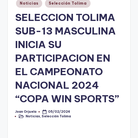
Publicado
Noticias
Selección Tolima
V
en
SELECCION TOLIMA
i
SUB-13 MASCULINA
n
o
INICIA SU
ti
PARTICIPACION EN
n
EL CAMPEONATO
t
o
NACIONAL 2024
“COPA WIN SPORTS”
Joan Orjuela
05/02/2024
Publicado
Noticias
,
Selección Tolima
por
Publicado
en