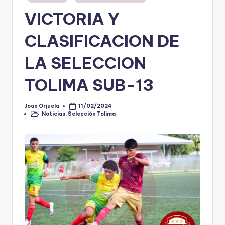
en
VICTORIA Y
V
i
CLASIFICACION DE
n
LA SELECCION
o
TOLIMA SUB-13
ti
n
Joan Orjuela
11/02/2024
Publicado
t
Noticias
,
Selección Tolima
por
Publicado
en
o