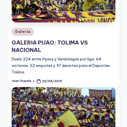
Publicado
Galería
en
GALERIA PIJAO: TOLIMA VS
NACIONAL
Duelo 224 entre Pijaos y Verdolagas por liga, 64
victorias, 62 empates y 97 derrotas para el Deportes
Tolima.
Joan Orjuela
20/06/2019
Publicado
por