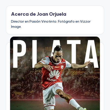
V
Acerca de Joan Orjuela
i
Director en Pasión Vinotinto. Fotógrafo en Vizzor
n
Image.
o
ti
n
t
o