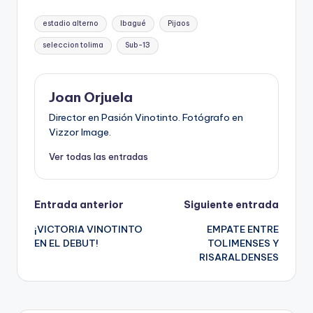
Etiquetas:
estadio alterno
Ibagué
Pijaos
seleccion tolima
Sub-13
Joan Orjuela
Director en Pasión Vinotinto. Fotógrafo en
Vizzor Image.
Ver todas las entradas
Navegación
Entrada anterior
Siguiente entrada
¡VICTORIA VINOTINTO
EMPATE ENTRE
de
EN EL DEBUT!
TOLIMENSES Y
RISARALDENSES
entradas