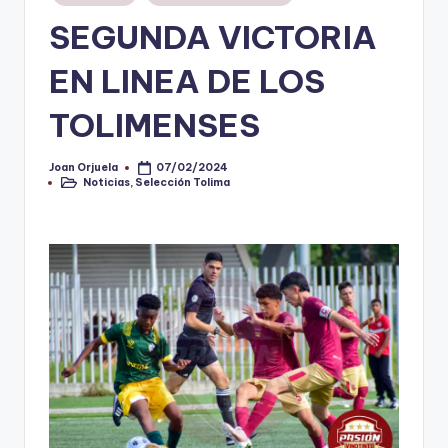
en
SEGUNDA VICTORIA
V
i
EN LINEA DE LOS
n
TOLIMENSES
o
ti
Joan Orjuela
07/02/2024
Publicado
Noticias
,
Selección Tolima
por
Publicado
n
en
t
o