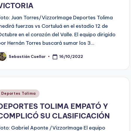
VICTORIA
Foto: Juan Torres/VizzorImage Deportes Tolima
medirá fuerzas vs Cortuluá en el estadio 12 de
Octubre en el corazón del Valle. El equipo dirigido
por Hernán Torres buscará sumar los 3…
16/10/2022
Sebastián Cuellar
ublicado
or
Publicado
Deportes Tolima
en
DEPORTES TOLIMA EMPATÓ Y
COMPLICÓ SU CLASIFICACIÓN
Foto: Gabriel Aponte /VizzorImage El equipo