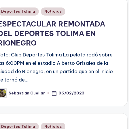
Publicado
Deportes Tolima
Noticias
en
ESPECTACULAR REMONTADA
DEL DEPORTES TOLIMA EN
RIONEGRO
Foto: Club Deportes Tolima La pelota rodó sobre
las 6:00PM en el estadio Alberto Grisales de la
ciudad de Rionegro, en un partido que en el inicio
se tornó de…
06/02/2023
Sebastián Cuellar
ublicado
or
Publicado
Deportes Tolima
Noticias