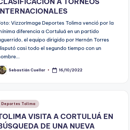
CLASIFICACIÓN A TORNEOS
INTERNACIONALES
Foto: VizzorImage Deportes Tolima venció por la
mínima diferencia a Cortuluá en un partido
aguerrido, el equipo dirigido por Hernán Torres
disputó casi todo el segundo tiempo con un
hombre…
16/10/2022
Sebastián Cuellar
ublicado
or
Publicado
Deportes Tolima
en
TOLIMA VISITA A CORTULUÁ EN
BÚSQUEDA DE UNA NUEVA