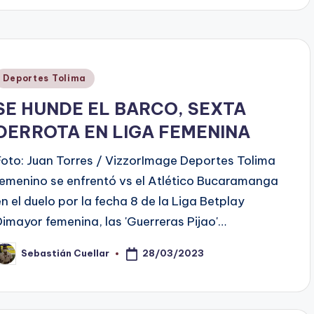
Publicado
Deportes Tolima
en
SE HUNDE EL BARCO, SEXTA
DERROTA EN LIGA FEMENINA
Foto: Juan Torres / VizzorImage Deportes Tolima
femenino se enfrentó vs el Atlético Bucaramanga
en el duelo por la fecha 8 de la Liga Betplay
Dimayor femenina, las 'Guerreras Pijao'…
28/03/2023
Sebastián Cuellar
ublicado
or