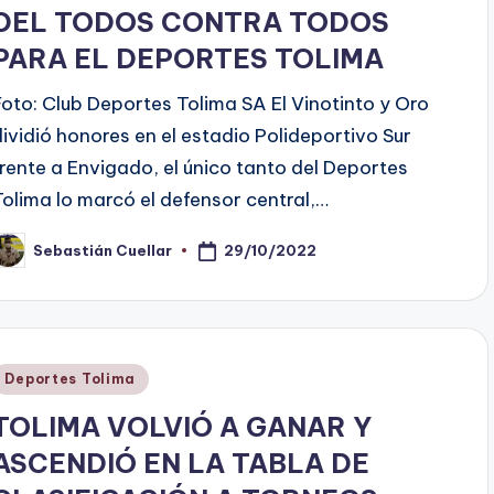
DEL TODOS CONTRA TODOS
PARA EL DEPORTES TOLIMA
Foto: Club Deportes Tolima SA El Vinotinto y Oro
dividió honores en el estadio Polideportivo Sur
frente a Envigado, el único tanto del Deportes
Tolima lo marcó el defensor central,…
29/10/2022
Sebastián Cuellar
ublicado
or
Publicado
Deportes Tolima
en
TOLIMA VOLVIÓ A GANAR Y
ASCENDIÓ EN LA TABLA DE