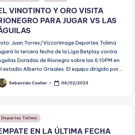
en
EL VINOTINTO Y ORO VISITA
RIONEGRO PARA JUGAR VS LAS
ÁGUILAS
Foto: Juan Torres/VizzorImage Deportes Tolima
jugará la tercera fecha de la Liga Betplay contra
Águilas Doradas de Rionegro sobre las 6:10PM en
el estadio Alberto Grisales. El equipo dirigido por…
06/02/2023
Sebastián Cuellar
ublicado
or
Publicado
Deportes Tolima
en
EMPATE EN LA ÚLTIMA FECHA