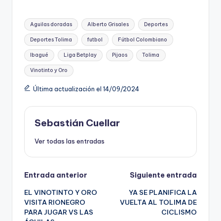
Etiquetas:
Aguilas doradas
Alberto Grisales
Deportes
Deportes Tolima
futbol
Fútbol Colombiano
Ibagué
Liga Betplay
Pijaos
Tolima
Vinotinto y Oro
Última actualización el 14/09/2024
Sebastián Cuellar
Ver todas las entradas
Navegación
Entrada anterior
Siguiente entrada
EL VINOTINTO Y ORO
YA SE PLANIFICA LA
de
VISITA RIONEGRO
VUELTA AL TOLIMA DE
PARA JUGAR VS LAS
CICLISMO
entradas