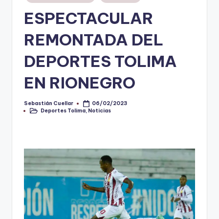
en
ESPECTACULAR
V
i
REMONTADA DEL
n
DEPORTES TOLIMA
o
EN RIONEGRO
ti
n
Sebastián Cuellar
06/02/2023
Publicado
t
Deportes Tolima
,
Noticias
por
Publicado
en
o