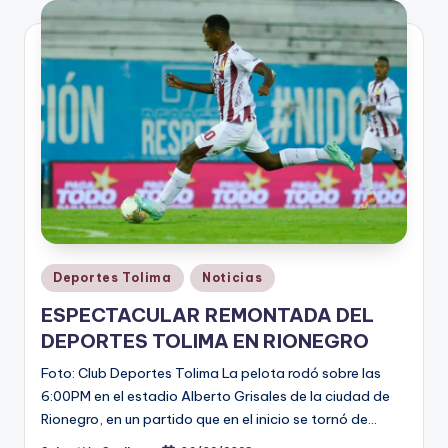
V
i
n
o
ti
n
t
o
Publicado
Deportes Tolima
Noticias
en
ESPECTACULAR REMONTADA DEL
DEPORTES TOLIMA EN RIONEGRO
Foto: Club Deportes Tolima La pelota rodó sobre las
6:00PM en el estadio Alberto Grisales de la ciudad de
Rionegro, en un partido que en el inicio se tornó de…