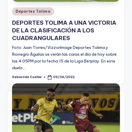
Publicado
Deportes Tolima
en
DEPORTES TOLIMA A UNA VICTORIA
DE LA CLASIFICACIÓN A LOS
CUADRANGULARES
Foto: Juan Torres/VizzorImage Deportes Tolima y
Rionegro Águilas se verán las caras el día de hoy sobre
las 4:05PM por la fecha 15 de la Liga Betplay. En este
duelo,…
Sebastián Cuellar
09/04/2022
Publicado
por