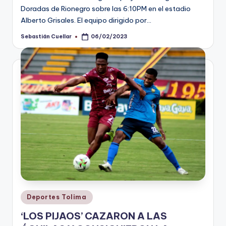
Doradas de Rionegro sobre las 6:10PM en el estadio
Alberto Grisales. El equipo dirigido por…
Sebastián Cuellar
06/02/2023
Publicado
por
Publicado
Deportes Tolima
en
‘LOS PIJAOS’ CAZARON A LAS