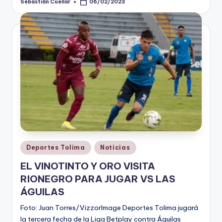
Sebastián Cuellar
06/02/2023
Publicado
por
Publicado
Deportes Tolima
Noticias
en
EL VINOTINTO Y ORO VISITA
RIONEGRO PARA JUGAR VS LAS
ÁGUILAS
Foto: Juan Torres/VizzorImage Deportes Tolima jugará
la tercera fecha de la Liga Betplay contra Águilas