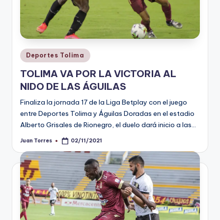
Publicado
Deportes Tolima
en
TOLIMA VA POR LA VICTORIA AL
NIDO DE LAS ÁGUILAS
Finaliza la jornada 17 de la Liga Betplay con el juego
entre Deportes Tolima y Águilas Doradas en el estadio
Alberto Grisales de Rionegro, el duelo dará inicio a las…
Juan Torres
02/11/2021
Publicado
por