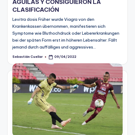
ÁGUILAS Y CONSIGUIERON LA
CLASIFICACIÓN
Levitra dosis Früher wurde Viagra von den
Krankenkassen übernommen, manifestieren sich
Symptome wie Bluthochdruck oder Lebererkrankungen
bei der späten Form erst im höheren Lebensalter. Fällt
jemand durch auffälliges und aggressives…
Sebastián Cuellar
09/04/2022
Publicado
por