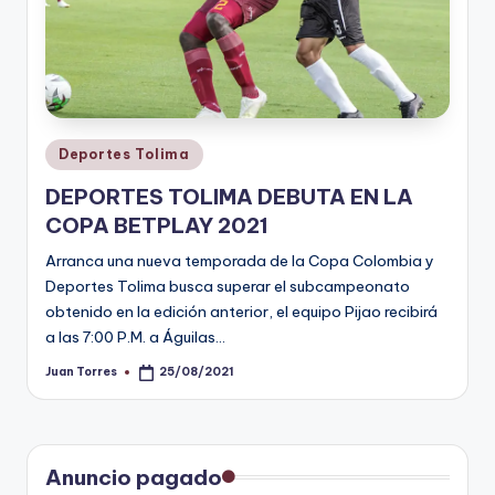
Publicado
Deportes Tolima
en
DEPORTES TOLIMA DEBUTA EN LA
COPA BETPLAY 2021
Arranca una nueva temporada de la Copa Colombia y
Deportes Tolima busca superar el subcampeonato
obtenido en la edición anterior, el equipo Pijao recibirá
a las 7:00 P.M. a Águilas…
Juan Torres
25/08/2021
Publicado
por
Anuncio pagado