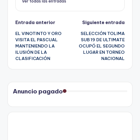
Ver todas las entradas
Navegación
Entrada anterior
Siguiente entrada
EL VINOTINTO Y ORO
SELECCIÓN TOLIMA
de
VISITA EL PASCUAL
SUB 19 DE ULTIMATE
MANTENIENDO LA
OCUPÓ EL SEGUNDO
entradas
ILUSIÓN DE LA
LUGAR EN TORNEO
CLASIFICACIÓN
NACIONAL
Anuncio pagado