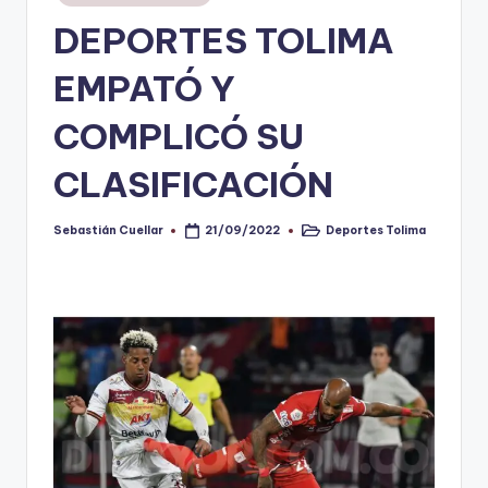
en
DEPORTES TOLIMA
V
i
EMPATÓ Y
n
COMPLICÓ SU
o
CLASIFICACIÓN
ti
n
Sebastián Cuellar
Deportes Tolima
21/09/2022
Publicado
Publicado
t
por
en
o