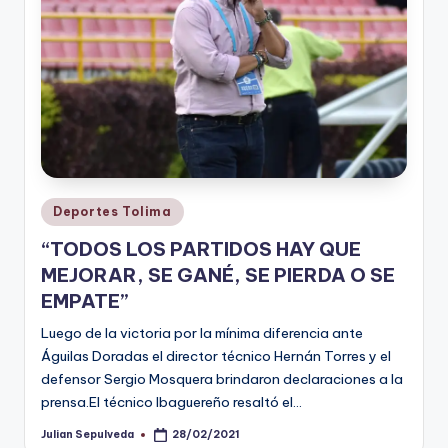
Publicado
Deportes Tolima
en
“TODOS LOS PARTIDOS HAY QUE
MEJORAR, SE GANÉ, SE PIERDA O SE
EMPATE”
Luego de la victoria por la mínima diferencia ante
Águilas Doradas el director técnico Hernán Torres y el
defensor Sergio Mosquera brindaron declaraciones a la
prensa.El técnico Ibaguereño resaltó el…
Julian Sepulveda
28/02/2021
Publicado