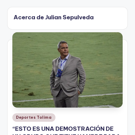
V
Acerca de Julian Sepulveda
i
n
o
ti
n
t
o
Publicado
Deportes Tolima
en
“ESTO ES UNA DEMOSTRACIÓN DE