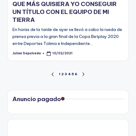
QUE MÁS QUISIERA YO CONSEGUIR
UN TÍTULO CON EL EQUIPO DE MI
TIERRA
En horas de la tarde de ayer se llevó a cabo la rueda de
prensa previa a la gran final de la Copa Betplay 2020
entre Deportes Tolima e Independiente…
Julian Sepulveda
10/02/2021
Publicado
por
Paginación
1
2
3
4
5
6
PÁGINA
SIGUIENTE
ANTERIOR
PÁGINA
de
entradas
Anuncio pagado