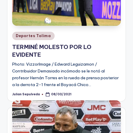
Publicado
Deportes Tolima
en
TERMINÉ MOLESTO POR LO
EVIDENTE
Photo: VizzorImage / Edward Leguizamon /
Contribuidor Demasiado incómodo se le notó al
profesor Hernán Torres en la rueda de prensa posterior
a la derrota 2-1 frente el Boyacá Chico…
Julian Sepulveda
08/03/2021
Publicado
por