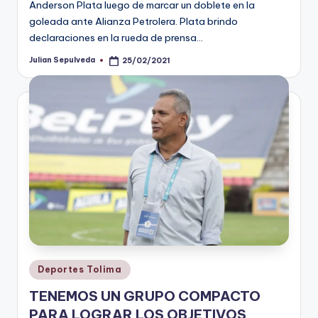
Anderson Plata luego de marcar un doblete en la
goleada ante Alianza Petrolera. Plata brindo
declaraciones en la rueda de prensa…
Julian Sepulveda
25/02/2021
Publicado
por
Publicado
Deportes Tolima
en
TENEMOS UN GRUPO COMPACTO
PARA LOGRAR LOS OBJETIVOS