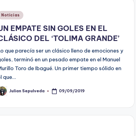
Publicado
Noticias
en
UN EMPATE SIN GOLES EN EL
CLÁSICO DEL ‘TOLIMA GRANDE’
Lo que parecía ser un clásico lleno de emociones y
goles, terminó en un pesado empate en el Manuel
Murillo Toro de Ibagué. Un primer tiempo sólido en
el que…
09/09/2019
Julian Sepulveda
ublicado
or