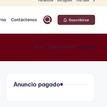
Facebook
Instagram
YouTube
X
rno
Contáctenos
Suscribirse
Inicio
Julian Sepulveda
Página 6
Anuncio pagado