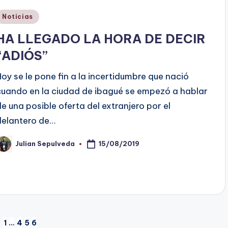
Publicado
Noticias
en
HA LLEGADO LA HORA DE DECIR
“ADIÓS”
Hoy se le pone fin a la incertidumbre que nació
cuando en la ciudad de ibagué se empezó a hablar
de una posible oferta del extranjero por el
delantero de…
15/08/2019
Julian Sepulveda
ublicado
or
1
…
4
5
6