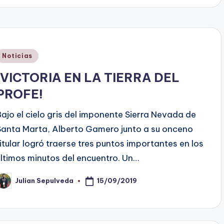
Publicado
Noticias
en
¡VICTORIA EN LA TIERRA DEL
PROFE!
Bajo el cielo gris del imponente Sierra Nevada de
Santa Marta, Alberto Gamero junto a su onceno
titular logró traerse tres puntos importantes en los
últimos minutos del encuentro. Un…
15/09/2019
Julian Sepulveda
ublicado
or