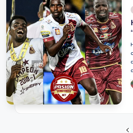
P
p
Paginación