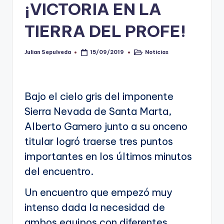
¡VICTORIA EN LA
V
TIERRA DEL PROFE!
i
n
Julian Sepulveda
Noticias
15/09/2019
Publicado
Publicado
por
en
o
ti
Bajo el cielo gris del imponente
n
Sierra Nevada de Santa Marta,
t
Alberto Gamero junto a su onceno
o
titular logró traerse tres puntos
importantes en los últimos minutos
del encuentro.
Un encuentro que empezó muy
intenso dada la necesidad de
ambos equipos con diferentes