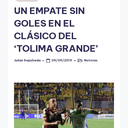
en
UN EMPATE SIN
V
i
GOLES EN EL
n
CLÁSICO DEL
o
‘TOLIMA GRANDE’
ti
n
Julian Sepulveda
Noticias
09/09/2019
Publicado
Publicado
t
por
en
o