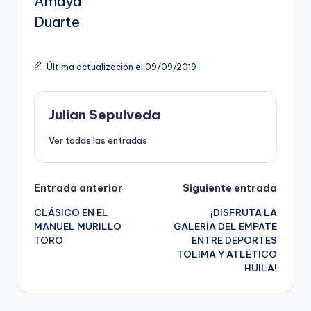
Amaya
Duarte
Última actualización el 09/09/2019
Julian Sepulveda
Ver todas las entradas
Navegación
Entrada anterior
Siguiente entrada
CLÁSICO EN EL
¡DISFRUTA LA
de
MANUEL MURILLO
GALERÍA DEL EMPATE
TORO
ENTRE DEPORTES
entradas
TOLIMA Y ATLÉTICO
HUILA!