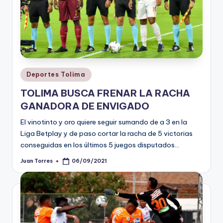
Publicado
Deportes Tolima
en
TOLIMA BUSCA FRENAR LA RACHA
GANADORA DE ENVIGADO
El vinotinto y oro quiere seguir sumando de a 3 en la
Liga Betplay y de paso cortar la racha de 5 victorias
conseguidas en los últimos 5 juegos disputados…
Juan Torres
06/09/2021
Publicado
por