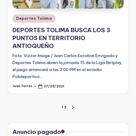
Publicado
Deportes Tolima
en
DEPORTES TOLIMA BUSCA LOS 3
PUNTOS EN TERRITORIO
ANTIOQUEÑO
Foto: Vizzor Image / Juan Carlos Escobar Envigado y
Deportes Tolima abren la jornada 15 de la Liga Betplay,
el juego arrancará a las 2:00 PM en el estadio
Polideportivo…
Juan Torres
27/03/2021
Publicado
por
Paginación
1
2
SIGUIENTE
PÁGINA
de
entradas
Anuncio pagado