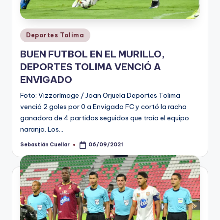
Publicado
Deportes Tolima
en
BUEN FUTBOL EN EL MURILLO,
DEPORTES TOLIMA VENCIÓ A
ENVIGADO
Foto: VizzorImage / Joan Orjuela Deportes Tolima
venció 2 goles por 0 a Envigado FC y cortó la racha
ganadora de 4 partidos seguidos que traía el equipo
naranja. Los…
Sebastián Cuellar
06/09/2021
Publicado
por