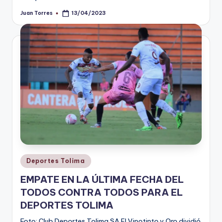
Juan Torres
13/04/2023
Publicado
por
Publicado
Deportes Tolima
en
EMPATE EN LA ÚLTIMA FECHA DEL
TODOS CONTRA TODOS PARA EL
DEPORTES TOLIMA
Foto: Club Deportes Tolima SA El Vinotinto y Oro dividió