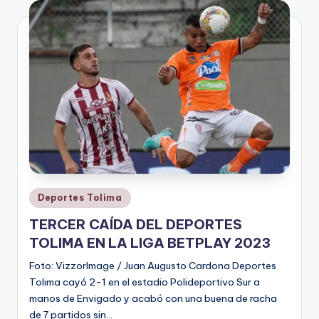
V
i
n
o
ti
n
t
o
Publicado
Deportes Tolima
en
TERCER CAÍDA DEL DEPORTES
TOLIMA EN LA LIGA BETPLAY 2023
Foto: VizzorImage / Juan Augusto Cardona Deportes
Tolima cayó 2-1 en el estadio Polideportivo Sur a
manos de Envigado y acabó con una buena de racha
de 7 partidos sin…