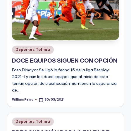
Publicado
Deportes Tolima
en
DOCE EQUIPOS SIGUEN CON OPCIÓN
Foto Dimayor Se jugó la fecha 15 de la liga Betplay
2021-I y aún los doce equipos que al inicio de esta
tenían opción de clasificación mantienen la esperanza
de…
William Reina
30/03/2021
Publicado
por
Publicado
Deportes Tolima
en