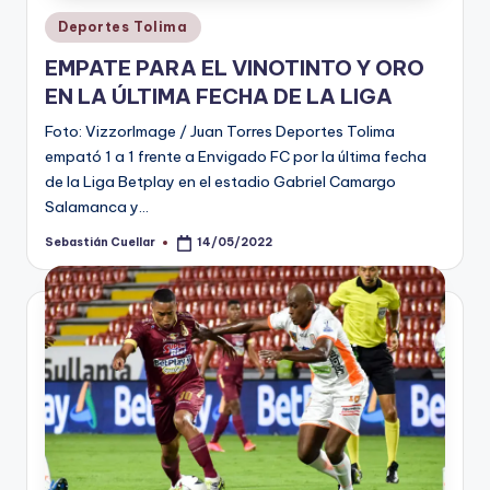
Publicado
Deportes Tolima
en
EMPATE PARA EL VINOTINTO Y ORO
EN LA ÚLTIMA FECHA DE LA LIGA
Foto: VizzorImage / Juan Torres Deportes Tolima
empató 1 a 1 frente a Envigado FC por la última fecha
de la Liga Betplay en el estadio Gabriel Camargo
Salamanca y…
Sebastián Cuellar
14/05/2022
Publicado
por