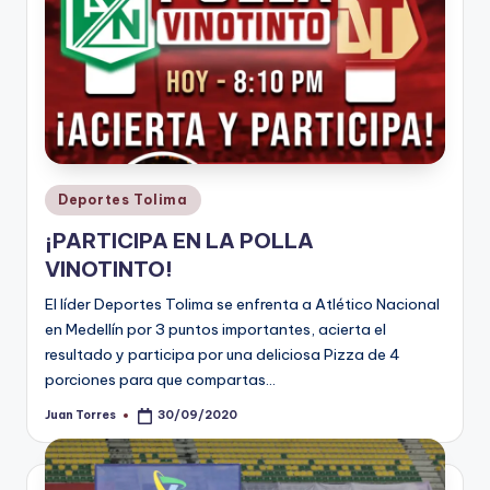
Publicado
Deportes Tolima
en
¡PARTICIPA EN LA POLLA
VINOTINTO!
El líder Deportes Tolima se enfrenta a Atlético Nacional
en Medellín por 3 puntos importantes, acierta el
resultado y participa por una deliciosa Pizza de 4
porciones para que compartas…
Juan Torres
30/09/2020
Publicado
por