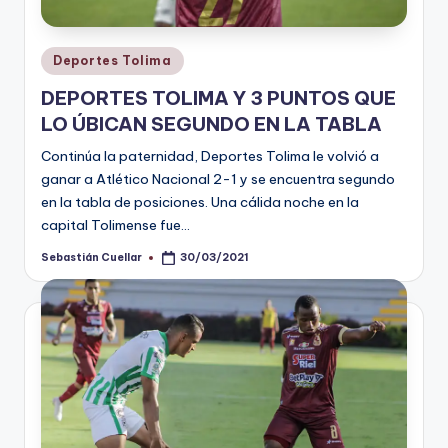
Publicado
Deportes Tolima
en
DEPORTES TOLIMA Y 3 PUNTOS QUE
LO ÚBICAN SEGUNDO EN LA TABLA
Continúa la paternidad, Deportes Tolima le volvió a
ganar a Atlético Nacional 2-1 y se encuentra segundo
en la tabla de posiciones. Una cálida noche en la
capital Tolimense fue…
Sebastián Cuellar
30/03/2021
Publicado
por