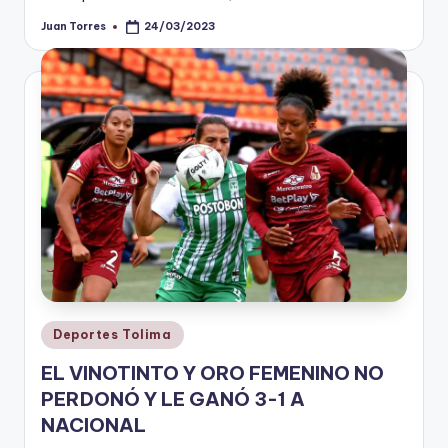
Juan Torres
24/03/2023
Publicado
por
Publicado
Deportes Tolima
en
EL VINOTINTO Y ORO FEMENINO NO
PERDONÓ Y LE GANÓ 3-1 A
NACIONAL