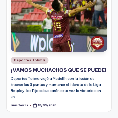
Publicado
Deportes Tolima
en
¡VAMOS MUCHACHOS QUE SE PUEDE!
Deportes Tolima viajó a Medellín con la ilusión de
traerse los 3 puntos y mantener el liderato de la Liga
Betplay, los Pijaos buscarán esta vez la victoria con
un…
Juan Torres
18/09/2020
Publicado
por