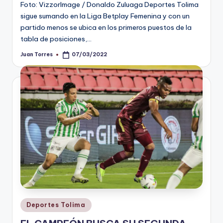
Foto: VizzorImage / Donaldo Zuluaga Deportes Tolima
sigue sumando en la Liga Betplay Femenina y con un
partido menos se ubica en los primeros puestos de la
tabla de posiciones,…
Juan Torres
07/03/2022
Publicado
por
Publicado
Deportes Tolima
en