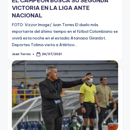
EL CAMPEÓN BUSCA SU SEGUNDA
VICTORIA EN LA LIGA ANTE
NACIONAL
FOTO: Vizzor Image/ Juan Torres El duelo más
importante del último tiempo en el fútbol Colombiano se
vivirá esta noche en el estadio Atanasio Girardot,
Deportes Tolima visita a Atlético…
Juan Torres
24/07/2021
Publicado
por