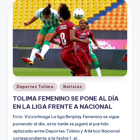
V
i
n
o
ti
n
t
o
Publicado
Deportes Tolima
Noticias
en
TOLIMA FEMENINO SE PONE AL DÍA
EN LA LIGA FRENTE A NACIONAL
Foto: VizzorImage La liga Betplay Femenina se sigue
poniendo al día, esta tarde se jugará el partido
aplazado entre Deportes Tolima y Atlético Nacional
correspondiente a la fecha 1, el…