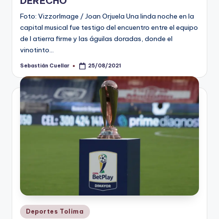
DERECHO
Foto: VizzorImage / Joan Orjuela Una linda noche en la
capital musical fue testigo del encuentro entre el equipo
de l atierra firme y las águilas doradas, donde el
vinotinto…
Sebastián Cuellar
25/08/2021
Publicado
por
Publicado
Deportes Tolima