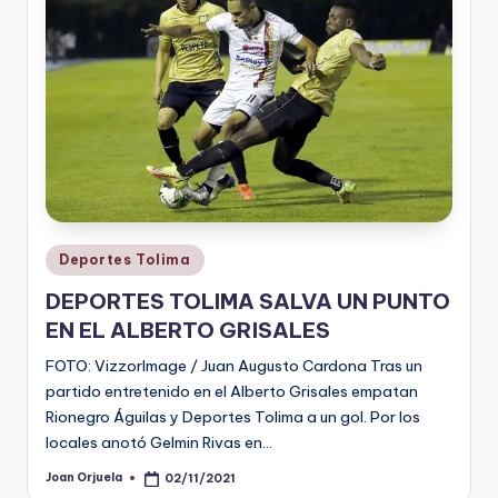
Publicado
Deportes Tolima
en
DEPORTES TOLIMA SALVA UN PUNTO
EN EL ALBERTO GRISALES
FOTO: VizzorImage / Juan Augusto Cardona Tras un
partido entretenido en el Alberto Grisales empatan
Rionegro Águilas y Deportes Tolima a un gol. Por los
locales anotó Gelmin Rivas en…
Joan Orjuela
02/11/2021
Publicado
por