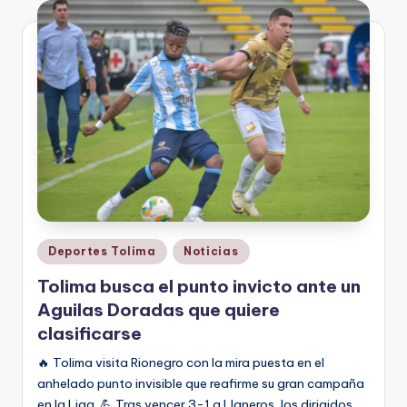
V
i
n
o
ti
n
t
o
Publicado
Deportes Tolima
Noticias
en
Tolima busca el punto invicto ante un
Aguilas Doradas que quiere
clasificarse
🔥 Tolima visita Rionegro con la mira puesta en el
anhelado punto invisible que reafirme su gran campaña
en la Liga. 💪 Tras vencer 3-1 a Llaneros, los dirigidos