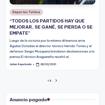
Publicado
Deportes Tolima
en
“TODOS LOS PARTIDOS HAY QUE
MEJORAR, SE GANÉ, SE PIERDA O SE
EMPATE”
Luego de la victoria por la mínima diferencia ante
Águilas Doradas el director técnico Hernán Torres y el
defensor Sergio Mosquera brindaron declaraciones a la
prensa.El técnico Ibaguereño resaltó el…
Julian Sepulveda
28/02/2021
Publicado
por
Paginación
1
2
SIGUIENTE
PÁGINA
de
entradas
Anuncio pagado