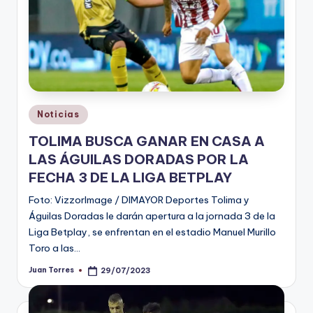
Publicado
Noticias
en
TOLIMA BUSCA GANAR EN CASA A
LAS ÁGUILAS DORADAS POR LA
FECHA 3 DE LA LIGA BETPLAY
Foto: VizzorImage / DIMAYOR Deportes Tolima y
Águilas Doradas le darán apertura a la jornada 3 de la
Liga Betplay, se enfrentan en el estadio Manuel Murillo
Toro a las…
Juan Torres
29/07/2023
Publicado
por