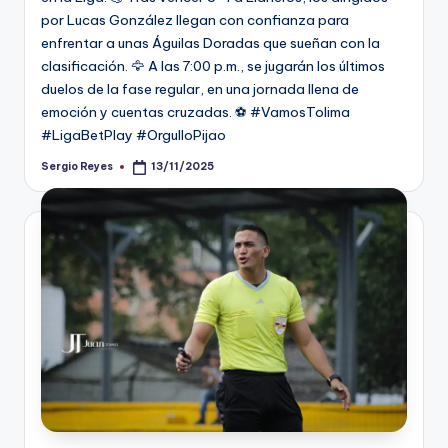
por Lucas González llegan con confianza para
enfrentar a unas Águilas Doradas que sueñan con la
clasificación. 🦅 A las 7:00 p.m., se jugarán los últimos
duelos de la fase regular, en una jornada llena de
emoción y cuentas cruzadas. ⚽️ #VamosTolima
#LigaBetPlay #OrgulloPijao
Sergio Reyes
13/11/2025
Publicado
por