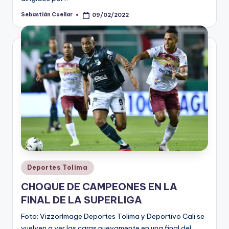
Sebastián Cuellar
09/02/2022
Publicado
por
Publicado
Deportes Tolima
en
CHOQUE DE CAMPEONES EN LA
FINAL DE LA SUPERLIGA
Foto: VizzorImage Deportes Tolima y Deportivo Cali se
vuelven a ver las caras nuevamente en una final del