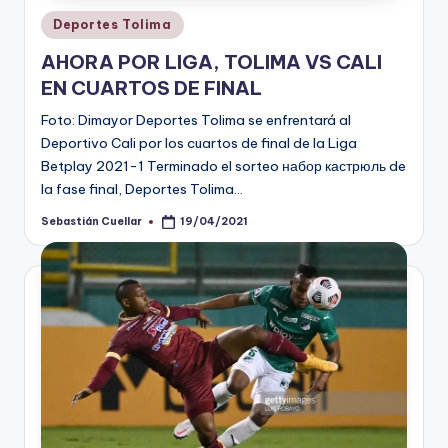
Publicado
Deportes Tolima
en
AHORA POR LIGA, TOLIMA VS CALI
EN CUARTOS DE FINAL
Foto: Dimayor Deportes Tolima se enfrentará al
Deportivo Cali por los cuartos de final de la Liga
Betplay 2021-1 Terminado el sorteo набор кастрюль de
la fase final, Deportes Tolima…
Sebastián Cuellar
19/04/2021
Publicado
por