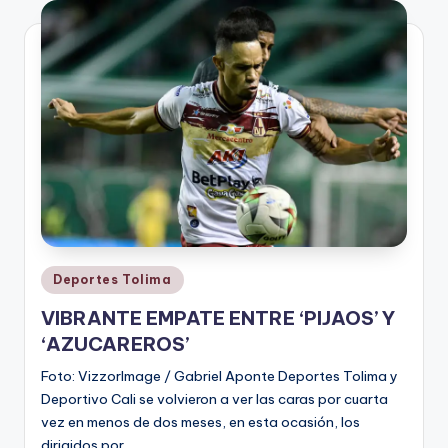
V
i
n
o
ti
n
t
o
Publicado
Deportes Tolima
en
VIBRANTE EMPATE ENTRE ‘PIJAOS’ Y
‘AZUCAREROS’
Foto: VizzorImage / Gabriel Aponte Deportes Tolima y
Deportivo Cali se volvieron a ver las caras por cuarta
vez en menos de dos meses, en esta ocasión, los
dirigidos por…