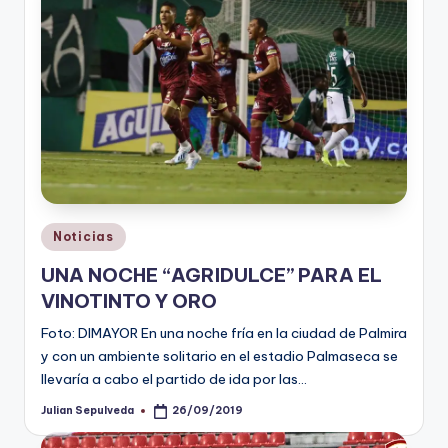
Publicado
Noticias
en
UNA NOCHE “AGRIDULCE” PARA EL
VINOTINTO Y ORO
Foto: DIMAYOR En una noche fría en la ciudad de Palmira
y con un ambiente solitario en el estadio Palmaseca se
llevaría a cabo el partido de ida por las…
Julian Sepulveda
26/09/2019
Publicado
por