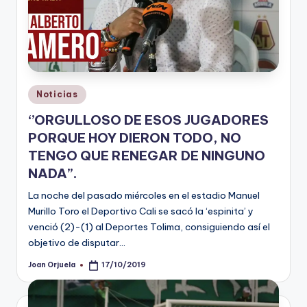
Publicado
Noticias
en
‘’ORGULLOSO DE ESOS JUGADORES
PORQUE HOY DIERON TODO, NO
TENGO QUE RENEGAR DE NINGUNO
NADA’’.
La noche del pasado miércoles en el estadio Manuel
Murillo Toro el Deportivo Cali se sacó la ‘espinita’ y
venció (2)-(1) al Deportes Tolima, consiguiendo así el
objetivo de disputar…
Joan Orjuela
17/10/2019
Publicado
por