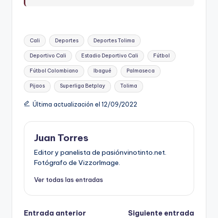
Etiquetas:
Cali
Deportes
Deportes Tolima
Deportivo Cali
Estadio Deportivo Cali
Fútbol
Fútbol Colombiano
Ibagué
Palmaseca
Pijaos
Superliga Betplay
Tolima
Última actualización el 12/09/2022
Juan Torres
Editor y panelista de pasiónvinotinto.net.
Fotógrafo de VizzorImage.
Ver todas las entradas
Navegación
Entrada anterior
Siguiente entrada