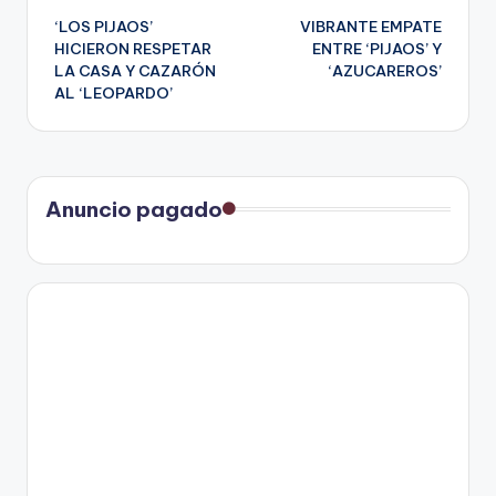
‘LOS PIJAOS’
VIBRANTE EMPATE
de
HICIERON RESPETAR
ENTRE ‘PIJAOS’ Y
LA CASA Y CAZARÓN
‘AZUCAREROS’
entradas
AL ‘LEOPARDO’
Anuncio pagado