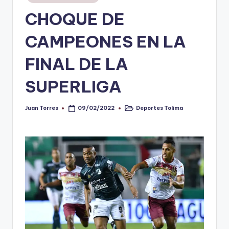
en
CHOQUE DE
V
i
CAMPEONES EN LA
n
FINAL DE LA
o
SUPERLIGA
ti
n
Juan Torres
Deportes Tolima
09/02/2022
Publicado
Publicado
t
por
en
o