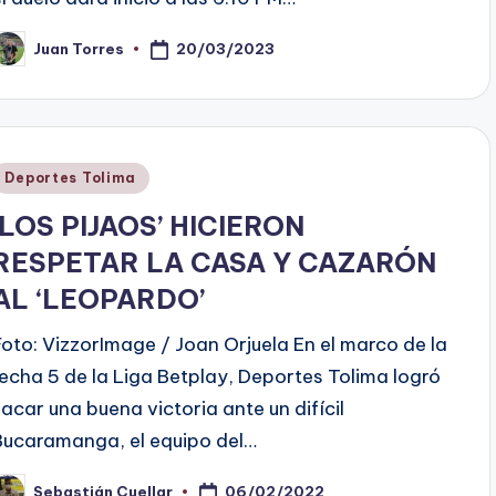
20/03/2023
Juan Torres
ublicado
or
Publicado
Deportes Tolima
en
‘LOS PIJAOS’ HICIERON
RESPETAR LA CASA Y CAZARÓN
AL ‘LEOPARDO’
Foto: VizzorImage / Joan Orjuela En el marco de la
fecha 5 de la Liga Betplay, Deportes Tolima logró
sacar una buena victoria ante un difícil
Bucaramanga, el equipo del…
06/02/2022
Sebastián Cuellar