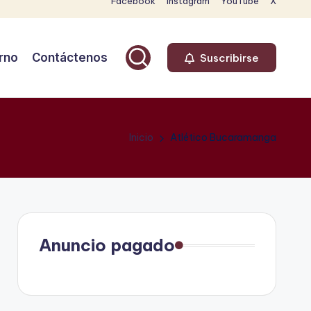
Facebook
Instagram
YouTube
X
rno
Contáctenos
Suscribirse
Inicio
Atlético Bucaramanga
Anuncio pagado