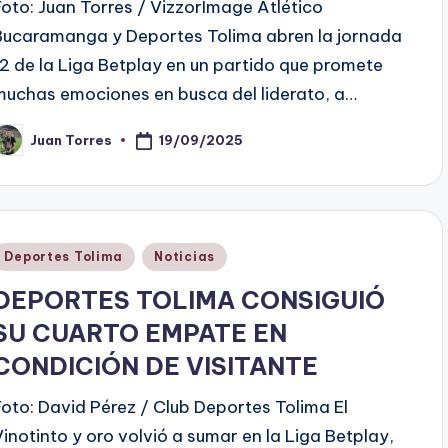
Foto: Juan Torres / VizzorImage Atlético
Bucaramanga y Deportes Tolima abren la jornada
12 de la Liga Betplay en un partido que promete
muchas emociones en busca del liderato, a…
19/09/2025
Juan Torres
ublicado
or
Publicado
Deportes Tolima
Noticias
en
DEPORTES TOLIMA CONSIGUIÓ
SU CUARTO EMPATE EN
CONDICIÓN DE VISITANTE
Foto: David Pérez / Club Deportes Tolima El
Vinotinto y oro volvió a sumar en la Liga Betplay,