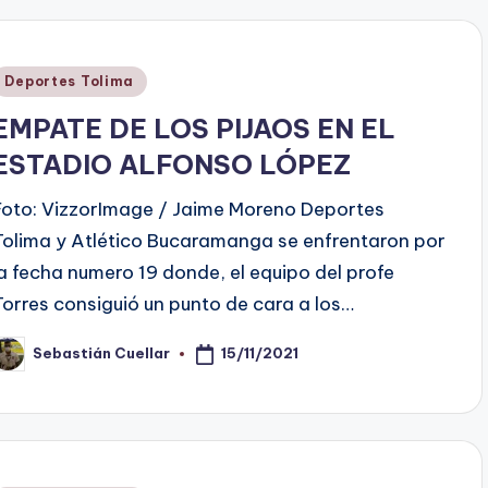
Publicado
Deportes Tolima
en
EMPATE DE LOS PIJAOS EN EL
ESTADIO ALFONSO LÓPEZ
Foto: VizzorImage / Jaime Moreno Deportes
Tolima y Atlético Bucaramanga se enfrentaron por
la fecha numero 19 donde, el equipo del profe
Torres consiguió un punto de cara a los…
15/11/2021
Sebastián Cuellar
ublicado
or