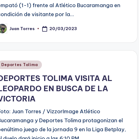
empató (1-1) frente al Atlético Bucaramanga en
condición de visitante por la…
20/03/2023
Juan Torres
ublicado
or
Publicado
Deportes Tolima
en
DEPORTES TOLIMA VISITA AL
LEOPARDO EN BUSCA DE LA
VICTORIA
Foto: Juan Torres / VizzorImage Atlético
Bucaramanga y Deportes Tolima protagonizan el
penúltimo juego de la jornada 9 en la Liga Betplay,
el duelo dará inicio a las 6:10 PM…