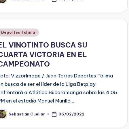
ublicado
or
Publicado
Deportes Tolima
en
EL VINOTINTO BUSCA SU
CUARTA VICTORIA EN EL
CAMPEONATO
Foto: VizzorImage / Juan Torres Deportes Tolima
en busca de ser el líder de la Liga Betplay
enfrentará a Atlético Bucaramanga sobre las 4:05
PM en el estadio Manuel Murillo…
06/02/2022
Sebastián Cuellar
ublicado
or