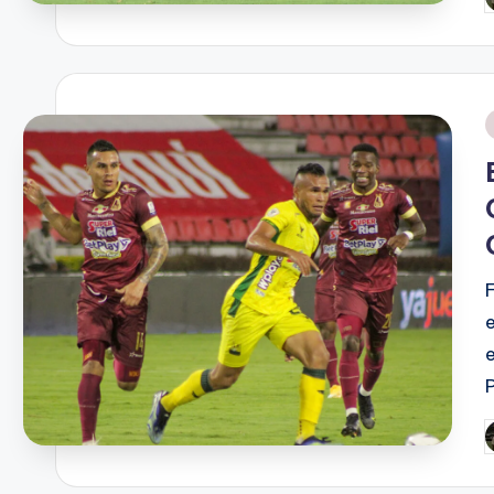
P
p
P
p