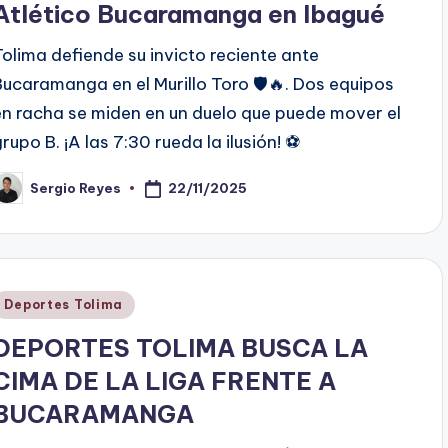
Atlético Bucaramanga en Ibagué
Tolima defiende su invicto reciente ante
Bucaramanga en el Murillo Toro 🛡️🔥. Dos equipos
en racha se miden en un duelo que puede mover el
grupo B. ¡A las 7:30 rueda la ilusión! ⚽
22/11/2025
Sergio Reyes
ublicado
or
Publicado
Deportes Tolima
en
DEPORTES TOLIMA BUSCA LA
CIMA DE LA LIGA FRENTE A
BUCARAMANGA