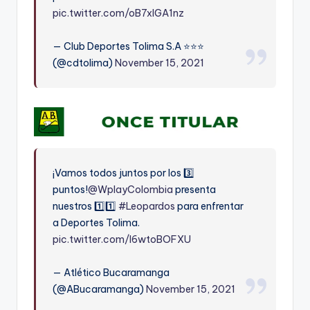
pic.twitter.com/oB7xlGA1nz
— Club Deportes Tolima S.A ⭐️⭐️⭐️
(@cdtolima)
November 15, 2021
¡Vamos todos juntos por los 3️⃣
puntos!
@WplayColombia
presenta
nuestros 1️⃣1️⃣
#Leopardos
para enfrentar
a Deportes Tolima.
pic.twitter.com/I6wtoBOFXU
— Atlético Bucaramanga
(@ABucaramanga)
November 15, 2021