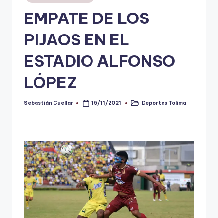
en
EMPATE DE LOS
V
i
PIJAOS EN EL
n
ESTADIO ALFONSO
o
LÓPEZ
ti
n
Sebastián Cuellar
Deportes Tolima
15/11/2021
Publicado
Publicado
t
por
en
o