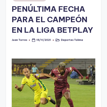
en
PENÚLTIMA FECHA
V
i
PARA EL CAMPEÓN
n
EN LA LIGA BETPLAY
o
ti
Juan Torres
Deportes Tolima
15/11/2021
Publicado
Publicado
por
en
n
t
o