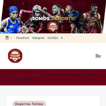
Saltar
al
contenido
-
Facebook
Instagram
YouTube
X
P
Todas
las
a
Inicio
Deportes Tolima
PENÚLTIMA FECHA PARA EL CAMPEÓN
noticias
EN LA LIGA BETPLAY
s
del
Deporte
i
Tolimense
ó
están
Publicado
n
Deportes Tolima
aquí.ral