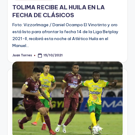
en
TOLIMA RECIBE AL HUILA EN LA
FECHA DE CLÁSICOS
Foto: VizzorImage / Daniel Ocampo El Vinotinto y oro
está listo para afrontar la fecha 14 de la Liga Betplay
2021-II, recibirá esta noche al Atlético Huila en el
Manuel…
Juan Torres
15/10/2021
Publicado
por