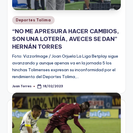
Publicado
Deportes Tolima
en
“NO ME APRESURA HACER CAMBIOS,
SON UNA LOTERÍA, AVECES SE DAN”
HERNÁN TORRES
Foto: VizzorImage / Joan Orjuela La Liga Betplay sigue
avanzando y aunque apenas va en la jornada 5 los
hinchas Tolimenses expresan su inconformidad por el
rendimiento del Deportes Tolima,…
Juan Torres
18/02/2023
Publicado
por