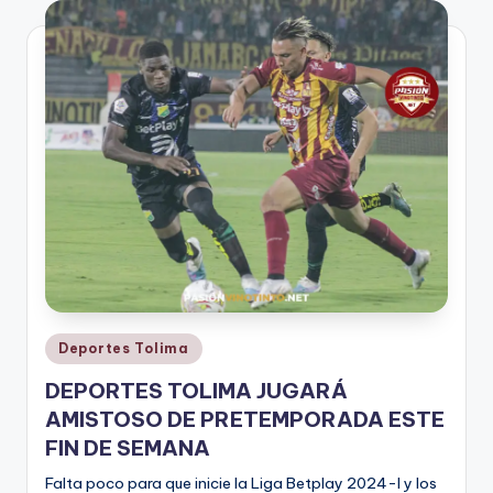
V
i
n
o
ti
n
t
o
Publicado
Deportes Tolima
en
DEPORTES TOLIMA JUGARÁ
AMISTOSO DE PRETEMPORADA ESTE
FIN DE SEMANA
Falta poco para que inicie la Liga Betplay 2024-I y los