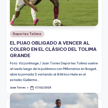
Publicado
Deportes Tolima
en
EL PIJAO OBLIGADO A VENCER AL
COLERO EN EL CLÁSICO DEL TOLIMA
GRANDE
Foto: VizzorImage / Juan Torres Deportes Tolima vuelve
al ruedo luego de la polémica con Millonarios en Ibagué,
abre la jornada 5 visitando al Atlético Huila en el
estadio Guillermo…
Juan Torres
17/02/2023
Publicado
por