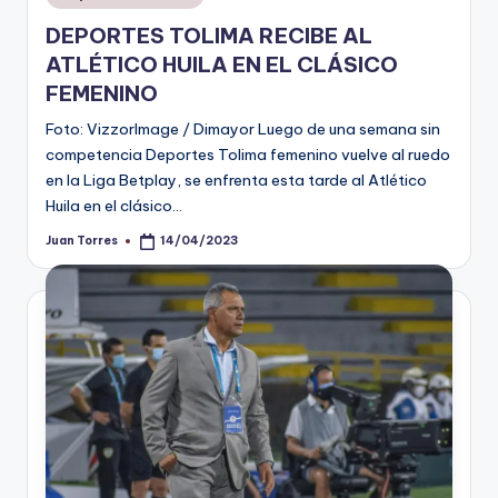
en
DEPORTES TOLIMA RECIBE AL
ATLÉTICO HUILA EN EL CLÁSICO
FEMENINO
Foto: VizzorImage / Dimayor Luego de una semana sin
competencia Deportes Tolima femenino vuelve al ruedo
en la Liga Betplay, se enfrenta esta tarde al Atlético
Huila en el clásico…
Juan Torres
14/04/2023
Publicado
por