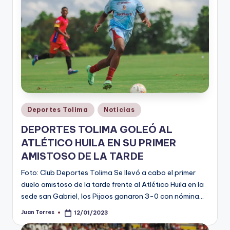
Publicado
Deportes Tolima
Noticias
en
DEPORTES TOLIMA GOLEÓ AL
ATLÉTICO HUILA EN SU PRIMER
AMISTOSO DE LA TARDE
Foto: Club Deportes Tolima Se llevó a cabo el primer
duelo amistoso de la tarde frente al Atlético Huila en la
sede san Gabriel, los Pijaos ganaron 3-0 con nómina…
Juan Torres
12/01/2023
Publicado
por