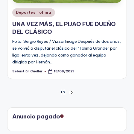
Publicado
Deportes Tolima
en
UNA VEZ MÁS, EL PIJAO FUE DUEÑO
DEL CLÁSICO
Foto: Sergio Reyes / VizzorImage Después de dos años,
se volvió a disputar el clásico del "Tolima Grande" por
liga, esta vez, dejando como ganador al equipo
dirigido por Hernán…
Sebastián Cuellar
13/09/2021
Publicado
por
Paginación
1
2
SIGUIENTE
PÁGINA
de
entradas
Anuncio pagado