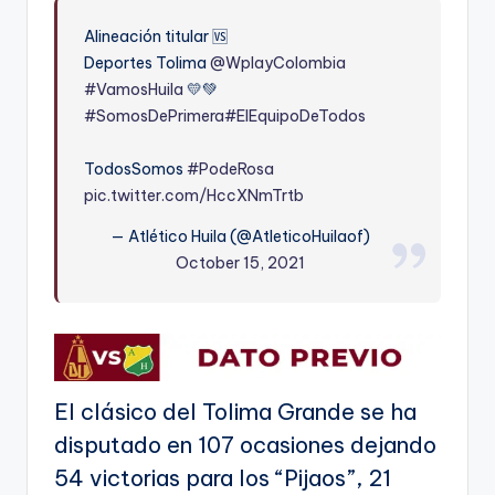
Alineación titular 🆚
Deportes Tolima
@WplayColombia
#VamosHuila
💛💚
#SomosDePrimera
#ElEquipoDeTodos
TodosSomos
#PodeRosa
pic.twitter.com/HccXNmTrtb
— Atlético Huila (@AtleticoHuilaof)
October 15, 2021
El clásico del Tolima Grande se ha
disputado en 107 ocasiones dejando
54 victorias para los “Pijaos”, 21