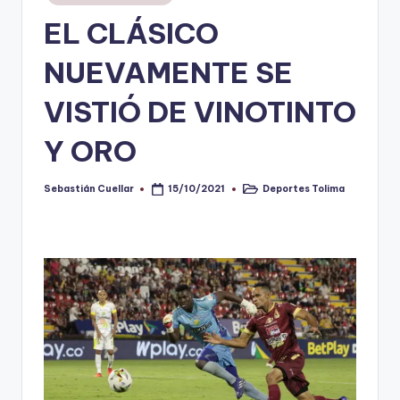
en
EL CLÁSICO
V
i
NUEVAMENTE SE
n
VISTIÓ DE VINOTINTO
o
Y ORO
ti
n
Sebastián Cuellar
Deportes Tolima
15/10/2021
Publicado
Publicado
t
por
en
o