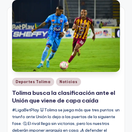
V
i
n
o
ti
n
t
o
Publicado
Deportes Tolima
Noticias
en
Tolima busca la clasificación ante el
Unión que viene de capa caída
#LigaBetPlay 🐷Tolima se juega más que tres puntos: un
triunfo ante Unión lo deja a las puertas de la siguiente
fase. 🤔 El rival llega sin victorias, pero los nuestros
deberán imponer jerarquía en casa. ¡A defender el