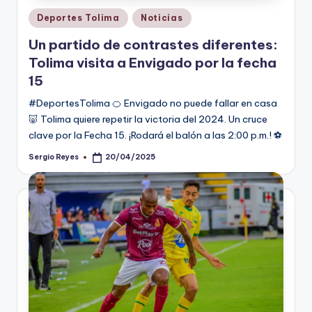
Publicado
Deportes Tolima
Noticias
en
Un partido de contrastes diferentes:
Tolima visita a Envigado por la fecha
15
#DeportesTolima 🍊 Envigado no puede fallar en casa
🐷 Tolima quiere repetir la victoria del 2024. Un cruce
clave por la Fecha 15. ¡Rodará el balón a las 2:00 p.m.! ⚽
Sergio Reyes
20/04/2025
Publicado
por