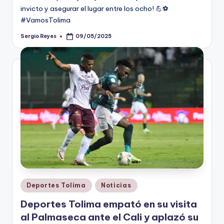
invicto y asegurar el lugar entre los ocho! 💪⚽
#VamosTolima
Sergio Reyes
09/05/2025
Publicado
por
Publicado
Deportes Tolima
Noticias
en
Deportes Tolima empató en su visita
al Palmaseca ante el Cali y aplazó su