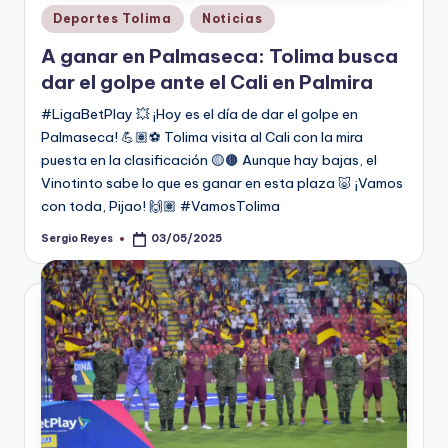
Publicado
Deportes Tolima
Noticias
en
A ganar en Palmaseca: Tolima busca
dar el golpe ante el Cali en Palmira
#LigaBetPlay 💥 ¡Hoy es el día de dar el golpe en
Palmaseca! 💪🏽⚽ Tolima visita al Cali con la mira
puesta en la clasificación 🟡🟤 Aunque hay bajas, el
Vinotinto sabe lo que es ganar en esta plaza 🐷 ¡Vamos
con toda, Pijao! 🙌🏽 #VamosTolima
Sergio Reyes
03/05/2025
Publicado
por