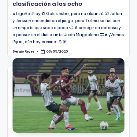
clasificación a los ocho
#LigaBetPlay ⚽️ Goles hubo, pero no alcanzó 😤 Jarlan
y Jersson encendieron el juego, pero Tolima se fue con
un empate que sabe a poco 😕 A corregir en defensa y
a pensar en el duelo ante Unión Magdalena 🔜🔥 ¡Vamos
Pijao, aún hay camino! 💪🏽
Sergio Reyes
03/05/2025
Publicado
por