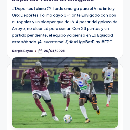
#DeportesTolima 😓 Tarde amarga para el Vinotinto y
Oro: Deportes Tolima cayó 3-1 ante Envigado con dos
autogoles y un blooper que dolió. A pesar del golazo de
Arroyo, no alcanzó para sumar. Con 23 puntos y un
partido pendiente, el equipo ya piensa en La Equidad
este sábado. ¡A levantarse! 💪⚽ #LigaBetPlay #FPC
Sergio Reyes
20/04/2025
Publicado
por