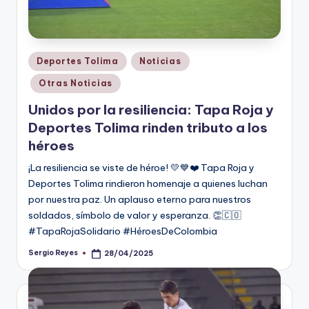
Publicado
Deportes Tolima
Noticias
en
Otras Noticias
Unidos por la resiliencia: Tapa Roja y
Deportes Tolima rinden tributo a los
héroes
¡La resiliencia se viste de héroe! 💛💙❤️ Tapa Roja y
Deportes Tolima rindieron homenaje a quienes luchan
por nuestra paz. Un aplauso eterno para nuestros
soldados, símbolo de valor y esperanza. 👏🇨🇴
#TapaRojaSolidario #HéroesDeColombia
Sergio Reyes
28/04/2025
Publicado
por