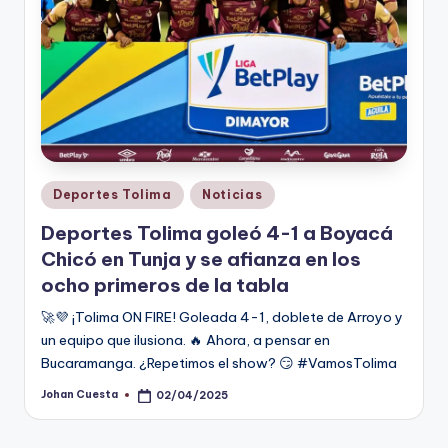
Publicado
Deportes Tolima
Noticias
en
Deportes Tolima goleó 4-1 a Boyacá
Chicó en Tunja y se afianza en los
ocho primeros de la tabla
🚀💜 ¡Tolima ON FIRE! Goleada 4-1, doblete de Arroyo y
un equipo que ilusiona. 🔥 Ahora, a pensar en
Bucaramanga. ¿Repetimos el show? 😏 #VamosTolima
Johan Cuesta
02/04/2025
Publicado
por