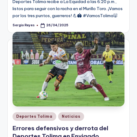
Deportes Tolima recibe a La Equidad a las 6:20 p.m.,
listos para seguir con la racha en el Murillo Toro. ¡Vamos
por los tres puntos, guerreros! 💪🏟 #VamosTolima🐷
Sergio Reyes
26/04/2025
Publicado
por
Publicado
Deportes Tolima
Noticias
en
Errores defensivos y derrota del
Deportes Tolima en Envigado