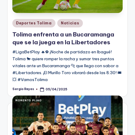
Publicado
Deportes Tolima
Noticias
en
Tolima enfrenta a un Bucaramanga
que se la juega en la Libertadores
#LigaBetPlay 🔥⚽ ¡Noche de partidazo en Ibagué!
Tolima 🐎 quiere romper la racha y sumar tres puntos
vitales ante un Bucaramanga 🐆 que llega con sabor a
#Libertadores. ¡El Murillo Toro vibrará desde las 8:30! 🎟️
💥 #VamosTolima
Sergio Reyes
05/04/2025
Publicado
por