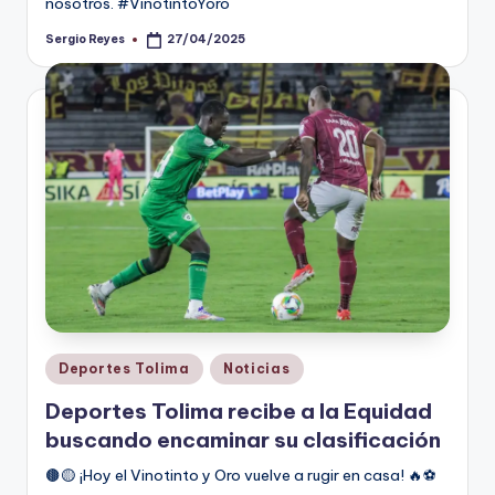
nosotros. #VinotintoYoro
Sergio Reyes
27/04/2025
Publicado
por
Publicado
Deportes Tolima
Noticias
en
Deportes Tolima recibe a la Equidad
buscando encaminar su clasificación
🟤🟡 ¡Hoy el Vinotinto y Oro vuelve a rugir en casa! 🔥⚽