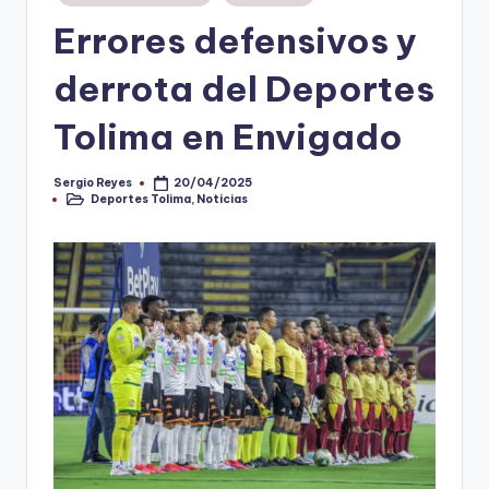
en
Errores defensivos y
V
i
derrota del Deportes
n
Tolima en Envigado
o
ti
Sergio Reyes
20/04/2025
Publicado
Deportes Tolima
,
Noticias
por
Publicado
n
en
t
o