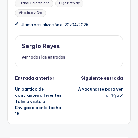
Fútbol Colombiano
Liga Betplay
Vinotinto y Oro
Última actualización el 20/04/2025
Sergio Reyes
Ver todas las entradas
Navegación
Entrada anterior
Siguiente entrada
Un partido de
A vacunarse para ver
de
contrastes diferentes:
al ‘Pijao’
Tolima visita a
entradas
Envigado por la fecha
15