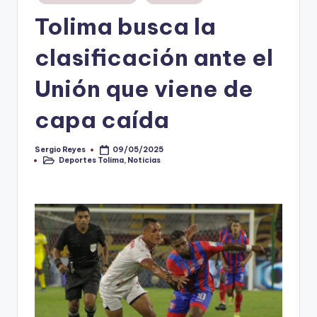
en
Tolima busca la
V
i
clasificación ante el
n
Unión que viene de
o
capa caída
ti
n
Sergio Reyes
09/05/2025
Publicado
t
Deportes Tolima
,
Noticias
por
Publicado
en
o