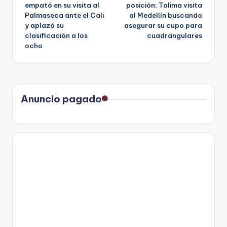
de
empató en su visita al
posición: Tolima visita
Palmaseca ante el Cali
al Medellín buscando
entradas
y aplazó su
asegurar su cupo para
clasificación a los
cuadrangulares
ocho
Anuncio pagado