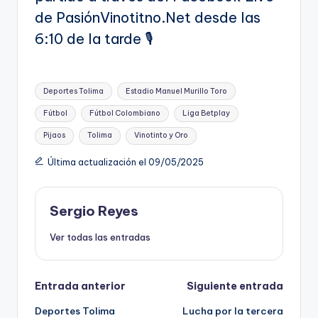
de PasiónVinotitno.Net desde las
6:10 de la tarde 🎙️
Etiquetas:
Deportes Tolima
Estadio Manuel Murillo Toro
Fútbol
Fútbol Colombiano
Liga Betplay
Pijaos
Tolima
Vinotinto y Oro
Última actualización el 09/05/2025
Sergio Reyes
Ver todas las entradas
Navegación
Entrada anterior
Siguiente entrada
Deportes Tolima
Lucha por la tercera