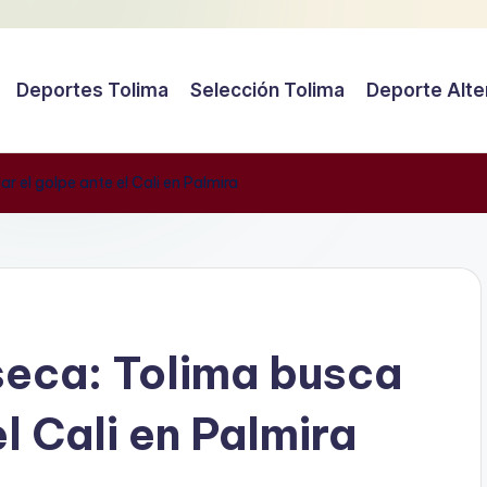
Deportes Tolima
Selección Tolima
Deporte Alte
 el golpe ante el Cali en Palmira
seca: Tolima busca
l Cali en Palmira