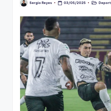
03/05/2025
Deport
Sergio Reyes
n
Publicado
Publicado
en
por
o
ti
n
t
o