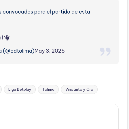
s convocados para el partido de esta
fNjr
a (@cdtolima)
May 3, 2025
Liga Betplay
Tolima
Vinotinto y Oro