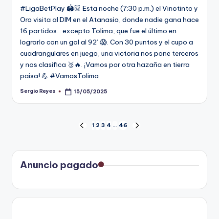
#LigaBetPlay 🏟️🐷 Esta noche (7:30 p.m.) el Vinotinto y
Oro visita al DIM en el Atanasio, donde nadie gana hace
16 partidos… excepto Tolima, que fue el último en
lograrlo con un gol al 92’ 😱. Con 30 puntos y el cupo a
cuadrangulares en juego, una victoria nos pone terceros
y nos clasifica 🥉🔥. ¡Vamos por otra hazaña en tierra
paisa! 💪 #VamosTolima
Sergio Reyes
15/05/2025
Publicado
por
Paginación
1
2
3
4
…
46
PÁGINA
SIGUIENTE
ANTERIOR
PÁGINA
de
entradas
Anuncio pagado