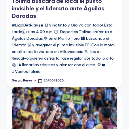
Tolima buscará de local el punto
invisible y el liderato ante Águilas
Doradas
#LigaBetPlay ¡🔥 El Vinotinto y Oro va con todo! Esta
tarde🗓️ a las 4:00 p.m. 🕓, Deportes Tolima enfrenta a
Águilas Doradas 🦅 en el Murillo Toro 🏟️ buscando el
liderato 🥇 y asegurar el punto invisible 🕵️‍♂️. Con la moral
en alto tras la victoria en Villavicencio 💪, los de
Rescalvo quieren cerrar la fase regular por todo lo alto
🚀. ¡A llenar las tribunas y alentar con el alma! 💛❤️
#VamosTolima
Sergio Reyes
25/05/2025
Publicado
por