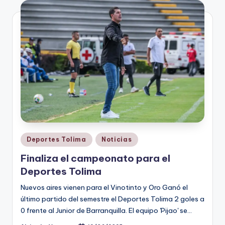
V
i
n
o
ti
n
t
o
Publicado
Deportes Tolima
Noticias
en
Finaliza el campeonato para el
Deportes Tolima
Nuevos aires vienen para el Vinotinto y Oro Ganó el
último partido del semestre el Deportes Tolima 2 goles a
0 frente al Junior de Barranquilla. El equipo 'Pijao' se…