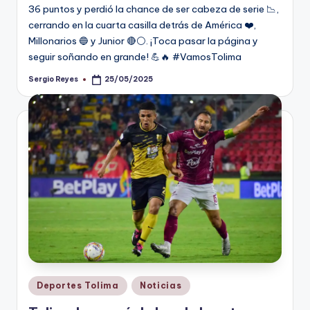
36 puntos y perdió la chance de ser cabeza de serie 📉,
cerrando en la cuarta casilla detrás de América ❤️,
Millonarios 🔵 y Junior 🔴⚪. ¡Toca pasar la página y
seguir soñando en grande! 💪🔥 #VamosTolima
Sergio Reyes
25/05/2025
Publicado
por
Publicado
Deportes Tolima
Noticias
en