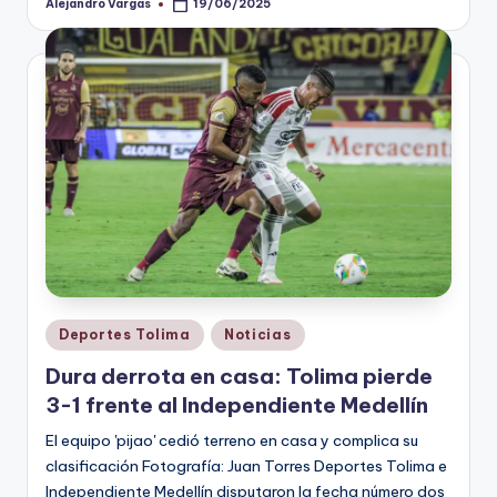
Alejandro Vargas
19/06/2025
Publicado
por
Publicado
Deportes Tolima
Noticias
en
Dura derrota en casa: Tolima pierde
3-1 frente al Independiente Medellín
El equipo 'pijao' cedió terreno en casa y complica su
clasificación Fotografía: Juan Torres Deportes Tolima e
Independiente Medellín disputaron la fecha número dos