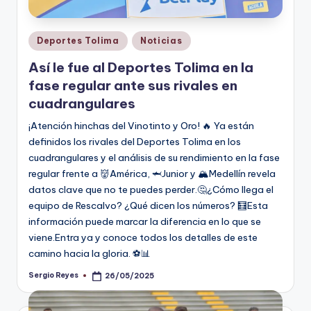
Publicado
Deportes Tolima
Noticias
en
Así le fue al Deportes Tolima en la
fase regular ante sus rivales en
cuadrangulares
¡Atención hinchas del Vinotinto y Oro! 🔥 Ya están
definidos los rivales del Deportes Tolima en los
cuadrangulares y el análisis de su rendimiento en la fase
regular frente a 👹América, 🦈Junior y 🏔️Medellín revela
datos clave que no te puedes perder.🤔¿Cómo llega el
equipo de Rescalvo? ¿Qué dicen los números? 🧮Esta
información puede marcar la diferencia en lo que se
viene.Entra ya y conoce todos los detalles de este
camino hacia la gloria. ⚽📊
Sergio Reyes
26/05/2025
Publicado
por