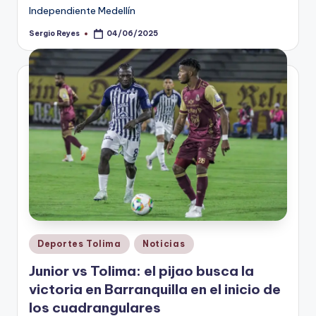
Independiente Medellín
Sergio Reyes
04/06/2025
Publicado
por
Publicado
Deportes Tolima
Noticias
en
Junior vs Tolima: el pijao busca la
victoria en Barranquilla en el inicio de
los cuadrangulares