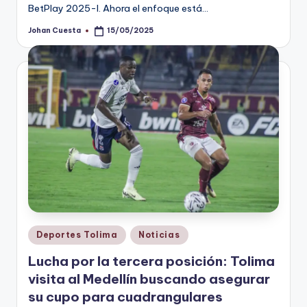
BetPlay 2025-I. Ahora el enfoque está…
Johan Cuesta
15/05/2025
Publicado
por
Publicado
Deportes Tolima
Noticias
en
Lucha por la tercera posición: Tolima
visita al Medellín buscando asegurar
su cupo para cuadrangulares