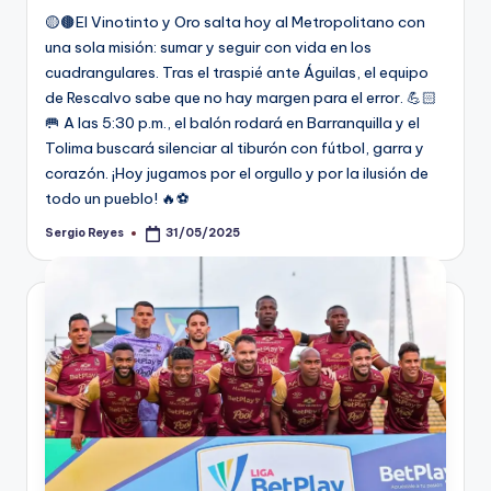
🟡🟤El Vinotinto y Oro salta hoy al Metropolitano con
una sola misión: sumar y seguir con vida en los
cuadrangulares. Tras el traspié ante Águilas, el equipo
de Rescalvo sabe que no hay margen para el error. 💪🏻
🥅 A las 5:30 p.m., el balón rodará en Barranquilla y el
Tolima buscará silenciar al tiburón con fútbol, garra y
corazón. ¡Hoy jugamos por el orgullo y por la ilusión de
todo un pueblo! 🔥⚽
Sergio Reyes
31/05/2025
Publicado
por