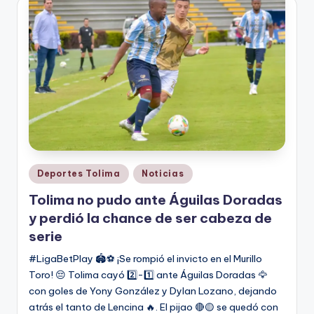
Publicado
Deportes Tolima
Noticias
en
Tolima no pudo ante Águilas Doradas
y perdió la chance de ser cabeza de
serie
#LigaBetPlay 🏟️⚽ ¡Se rompió el invicto en el Murillo
Toro! 😔 Tolima cayó 2️⃣-1️⃣ ante Águilas Doradas 🦅
con goles de Yony González y Dylan Lozano, dejando
atrás el tanto de Lencina 🔥. El pijao 🔴🟡 se quedó con