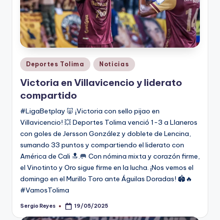
Publicado
Deportes Tolima
Noticias
en
Victoria en Villavicencio y liderato
compartido
#LigaBetplay 🐷 ¡Victoria con sello pijao en
Villavicencio! 💥 Deportes Tolima venció 1-3 a Llaneros
con goles de Jersson González y doblete de Lencina,
sumando 33 puntos y compartiendo el liderato con
América de Cali 🔝.🥅 Con nómina mixta y corazón firme,
el Vinotinto y Oro sigue firme en la lucha. ¡Nos vemos el
domingo en el Murillo Toro ante Águilas Doradas! 🏟️🔥
#VamosTolima
Sergio Reyes
19/05/2025
Publicado
por