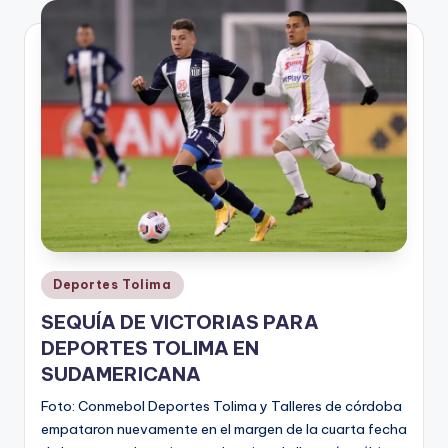
V
i
n
o
ti
n
t
o
Publicado
Deportes Tolima
en
SEQUÍA DE VICTORIAS PARA
DEPORTES TOLIMA EN
SUDAMERICANA
Foto: Conmebol Deportes Tolima y Talleres de córdoba
empataron nuevamente en el margen de la cuarta fecha