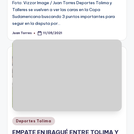
Foto: Vizzor Image / Juan Torres Deportes Tolima y
Talleres se vuelven a ver las caras en la Copa
Sudamericana buscando 3 puntos importantes para
seguir en la disputa por…
Juan Torres
11/05/2021
Publicado
por
Publicado
Deportes Tolima
en
EMPATE EN IBAGUÉ ENTRE TOLIMA Y