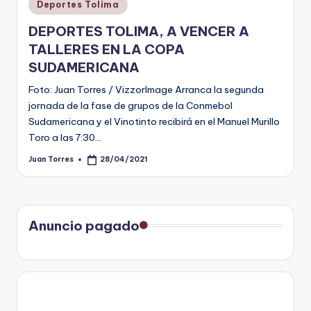
Publicado
Deportes Tolima
en
DEPORTES TOLIMA, A VENCER A
TALLERES EN LA COPA
SUDAMERICANA
Foto: Juan Torres / VizzorImage Arranca la segunda
jornada de la fase de grupos de la Conmebol
Sudamericana y el Vinotinto recibirá en el Manuel Murillo
Toro a las 7:30…
Juan Torres
28/04/2021
Publicado
por
Anuncio pagado