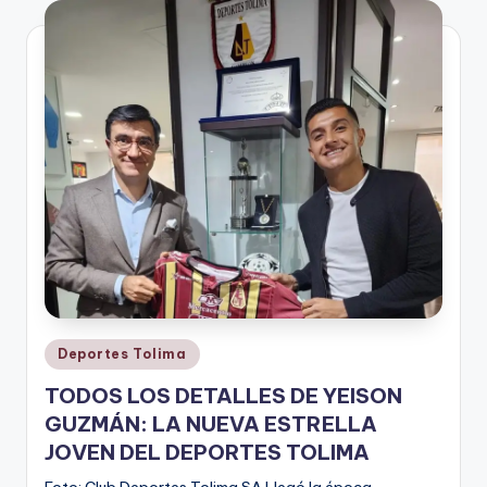
V
i
n
o
ti
n
t
o
Publicado
Deportes Tolima
en
TODOS LOS DETALLES DE YEISON
GUZMÁN: LA NUEVA ESTRELLA
JOVEN DEL DEPORTES TOLIMA
Foto: Club Deportes Tolima SA Llegó la época