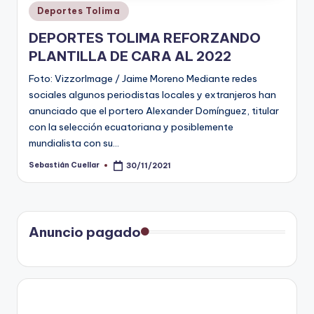
Publicado
Deportes Tolima
en
DEPORTES TOLIMA REFORZANDO
PLANTILLA DE CARA AL 2022
Foto: VizzorImage / Jaime Moreno Mediante redes
sociales algunos periodistas locales y extranjeros han
anunciado que el portero Alexander Domínguez, titular
con la selección ecuatoriana y posiblemente
mundialista con su…
Sebastián Cuellar
30/11/2021
Publicado
por
Anuncio pagado