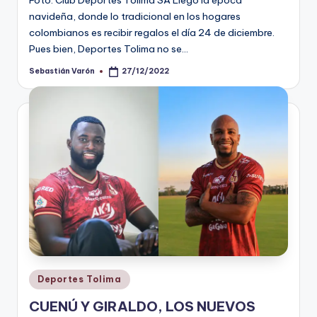
navideña, donde lo tradicional en los hogares
colombianos es recibir regalos el día 24 de diciembre.
Pues bien, Deportes Tolima no se…
Sebastián Varón
27/12/2022
Publicado
por
Publicado
Deportes Tolima
en
CUENÚ Y GIRALDO, LOS NUEVOS