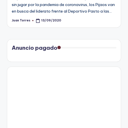
sin jugar por la pandemia de coronavirus, los Pijaos van
en busca del liderato frente al Deportivo Pasto a las…
Juan Torres
13/09/2020
Publicado
por
Anuncio pagado