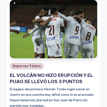
V
i
n
o
ti
n
t
o
Publicado
Deportes Tolima
en
EL VOLCÁN NO HIZO ERUPCIÓN Y EL
PIJAO SE LLEVÓ LOS 3 PUNTOS
El equipo del profesor Hernán Torres logro sacar un
triunfo en una cancha muy difícil como lo es el estadio
Departamental Libertad en San Juan de Pasto.Un
partido muy complejo…