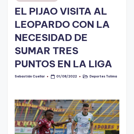
en
EL PIJAO VISITA AL
V
i
LEOPARDO CON LA
n
NECESIDAD DE
o
SUMAR TRES
ti
n
PUNTOS EN LA LIGA
t
o
Sebastián Cuellar
Deportes Tolima
01/08/2022
Publicado
Publicado
por
en