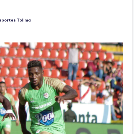
eportes Tolima
ado