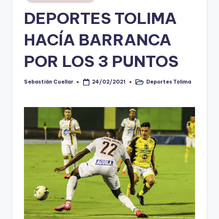
en
DEPORTES TOLIMA
V
i
HACÍA BARRANCA
n
POR LOS 3 PUNTOS
o
ti
Sebastián Cuellar
Deportes Tolima
24/02/2021
Publicado
Publicado
por
en
n
t
o