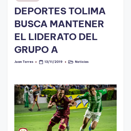
en
DEPORTES TOLIMA
V
i
BUSCA MANTENER
n
EL LIDERATO DEL
o
GRUPO A
ti
n
Juan Torres
Noticias
13/11/2019
Publicado
Publicado
t
por
en
o