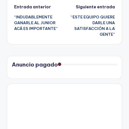
Navegación
Entrada anterior
Siguiente entrada
“INDUDABLEMENTE
“ESTE EQUIPO QUIERE
de
GANARLE AL JUNIOR
DARLE UNA
ACÁ ES IMPORTANTE”
SATISFACCIÓN A LA
entradas
GENTE”
Anuncio pagado