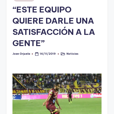
en
“ESTE EQUIPO
V
i
QUIERE DARLE UNA
n
SATISFACCIÓN A LA
o
GENTE”
ti
n
Joan Orjuela
Noticias
14/11/2019
Publicado
Publicado
t
por
en
o