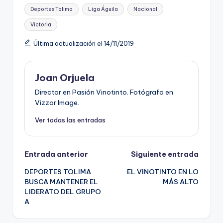
Deportes Tolima
Liga Águila
Nacional
Victoria
Última actualización el 14/11/2019
Joan Orjuela
Director en Pasión Vinotinto. Fotógrafo en
Vizzor Image.
Ver todas las entradas
Navegación
Entrada anterior
Siguiente entrada
DEPORTES TOLIMA
EL VINOTINTO EN LO
de
BUSCA MANTENER EL
MÁS ALTO
LIDERATO DEL GRUPO
entradas
A