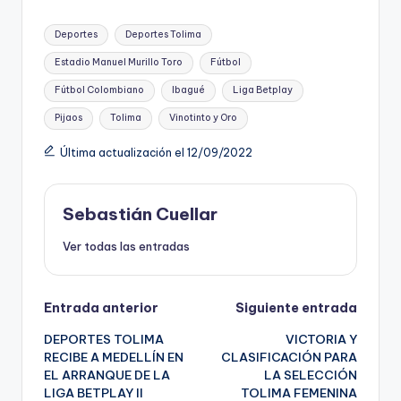
Etiquetas:
Deportes
Deportes Tolima
Estadio Manuel Murillo Toro
Fútbol
Fútbol Colombiano
Ibagué
Liga Betplay
Pijaos
Tolima
Vinotinto y Oro
Última actualización el 12/09/2022
Sebastián Cuellar
Ver todas las entradas
Navegación
Entrada anterior
Siguiente entrada
DEPORTES TOLIMA
VICTORIA Y
de
RECIBE A MEDELLÍN EN
CLASIFICACIÓN PARA
EL ARRANQUE DE LA
LA SELECCIÓN
entradas
LIGA BETPLAY II
TOLIMA FEMENINA