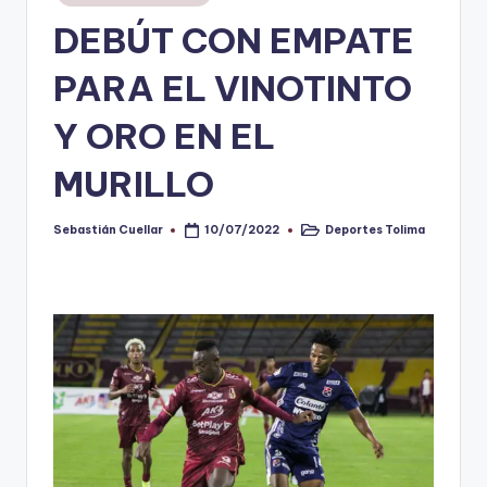
en
DEBÚT CON EMPATE
V
i
PARA EL VINOTINTO
n
Y ORO EN EL
o
MURILLO
ti
n
Sebastián Cuellar
Deportes Tolima
10/07/2022
Publicado
Publicado
t
por
en
o