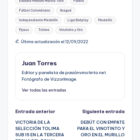
Estadio Manuel Murillo Toro
Fútbol
Fútbol Colombiano
Ibagué
Independiente Medellín
Liga Betplay
Medellín
Pijaos
Tolima
Vinotinto y Oro
Última actualización el 12/09/2022
Juan Torres
Editor y panelista de pasiónvinotinto.net.
Fotógrafo de VizzorImage.
Ver todas las entradas
Navegación
Entrada anterior
Siguiente entrada
VICTORIA DE LA
DEBÚT CON EMPATE
de
SELECCIÓN TOLIMA
PARA EL VINOTINTO Y
SUB 15 EN LA TERCERA
ORO EN EL MURILLO
entradas