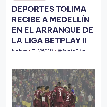
en
DEPORTES TOLIMA
V
i
RECIBE A MEDELLÍN
n
EN EL ARRANQUE DE
o
LA LIGA BETPLAY II
ti
n
Juan Torres
Deportes Tolima
10/07/2022
Publicado
Publicado
t
por
en
o