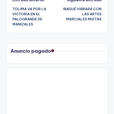
Navegación
Entrada anterior
Siguiente entrada
TOLIMA VA POR LA
IBAGUÉ VIBRARÁ CON
de
VICTORIA EN EL
LAS ARTES
PALOGRANDE DE
MARCIALES MIXTAS
entradas
MANIZALES
Anuncio pagado