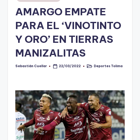
en
AMARGO EMPATE
V
i
PARA EL ‘VINOTINTO
n
Y ORO’ EN TIERRAS
o
MANIZALITAS
ti
n
Sebastián Cuellar
Deportes Tolima
22/03/2022
Publicado
Publicado
t
por
en
o