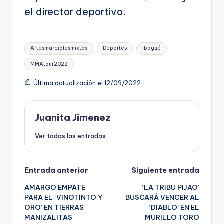
el director deportivo.
Etiquetas:
Artesmarcialesmixtas
Deportes
Ibagué
MMAtour2022
Última actualización el 12/09/2022
Juanita Jimenez
Ver todas las entradas
Navegación
Entrada anterior
Siguiente entrada
AMARGO EMPATE
‘LA TRIBU PIJAO’
de
PARA EL ‘VINOTINTO Y
BUSCARÁ VENCER AL
ORO’ EN TIERRAS
‘DIABLO’ EN EL
entradas
MANIZALITAS
MURILLO TORO