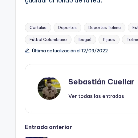
guardar al fondo de la red.
Cortulua
Deportes
Deportes Tolima
Es
Fútbol Colombiano
Ibagué
Pijaos
Tolim
Etiquetas:
Última actualización el 12/09/2022
Sebastián Cuellar
Ver todas las entradas
Navegación
Entrada anterior