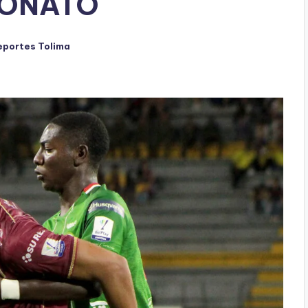
EONATO
eportes Tolima
ado