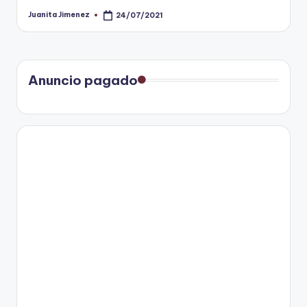
Juanita Jimenez
24/07/2021
Publicado
por
Anuncio pagado