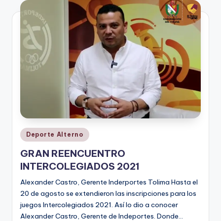
V
i
n
o
ti
n
t
o
Publicado
Deporte Alterno
en
GRAN REENCUENTRO
INTERCOLEGIADOS 2021
Alexander Castro, Gerente Inderportes Tolima Hasta el
20 de agosto se extendieron las inscripciones para los
juegos Intercolegiados 2021. Así lo dio a conocer
Alexander Castro, Gerente de Indeportes. Donde…